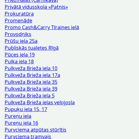
Priežmalas (Carnikava)
Privātā vidusskola «Patnis»
Prokuratūra
Promenāde
Promo Cash&Carry Tīraines ielā
Provodņiks
Prūšu iela 25a
Publiskās tualetes Rīgā
Pūces iela 19
Pulka iela 18
Pulkveža Brieža iela 10
Pulkveža Brieža iela 17a
Pulkveža Brieža iela 35
Pulkveža Brieža iela 39
Pulkveža Brieža iela 5
Pulkveža Brieža ielas velojosla
Pupuķu iela 15, 17
Pureņu iela
Pureņu iela 16
Purvciema atpūtas stūrītis
Purvciema tramvajs