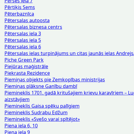
Pērses iela 7
Pērtiķis Sems
Pēterbaznīca
Pētersalas autoosta
Pētersalas biznesa centrs
Pētersalas iela 3
Pētersalas iela 5
Pētersalas iela 6
Pētersalas ielas turpinājums un citas jaunās ielas Andrejs
Piche Green Park
Piejūras maģistrāle
Piekrasta Rezidence
Piemiņas objekts pie Zemkopības ministrijas
Piemiņas plāksne Ganību dambī
Piemineklis 1701. gadā kritušajiem krievu karavīriem – Lu
aizstāvjiem
Piemineklis Gaisa spēku palīgiem
Piemineklis Sudrabu Edžum
Piemineklis «Svešo varai spītējot»
Piena iela 6, 10
Piena iela 9