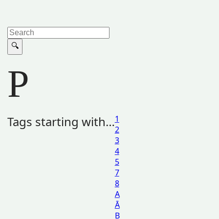
P
Tags starting with…
1
2
3
4
5
7
8
A
Ā
B