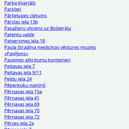
Parka Kvartāls
Parkleti
Pārlielupes cietums
Pārslas iela 13b
Pasažieru vilciens uz Bolderāju
Patentu valde
Patversmes iela 18
Paula Stradiņa medicīnas vēstures muzejs
«Paviljons»
Pazemes atkritumu konteineri
Peitavas iela 7
Peitavas iela 9/11
Peldu iela 24
Pēperkoku namiņš
Pērnavas iela 15a
Pērnavas iela 41
Pērnavas iela 69
Pērnavas iela 70
Pērnavas iela 72
Pērses iela 2a