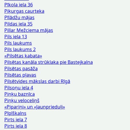
Pīkola iela 36
Piķurgas caurteka
Pīlādžu mājas
Pildas iela 35
Pillar Mežciema mājas
Pils iela 13
Pils laukums
Pils laukums 2
«Pilsētas kabata»
Pilsētas kanāla strūklaka pie Bastejkalna
Pilsētas pasāža
Pilsētas pļavas
Pilsētvides mākslas darbi Rīgā
Pilsoņu iela 4
Piņķu baznīca
Piņķu veloceliņš
«Pipariņi» un «Jaunprieduļi»
Pīpīškalns
Pirts iela 7
Pirts iela 8