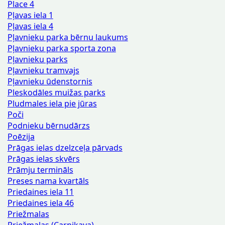
Place 4
Pļavas iela 1
Pļavas iela 4
Pļavnieku parka bērnu laukums
Pļavnieku parka sporta zona
Pļavnieku parks
Pļavnieku tramvajs
Pļavnieku ūdenstornis
Pleskodāles muižas parks
Pludmales iela pie jūras
Poči
Podnieku bērnudārzs
Poēzija
Prāgas ielas dzelzceļa pārvads
Prāgas ielas skvērs
Prāmju termināls
Preses nama kvartāls
Priedaines iela 11
Priedaines iela 46
Priežmalas