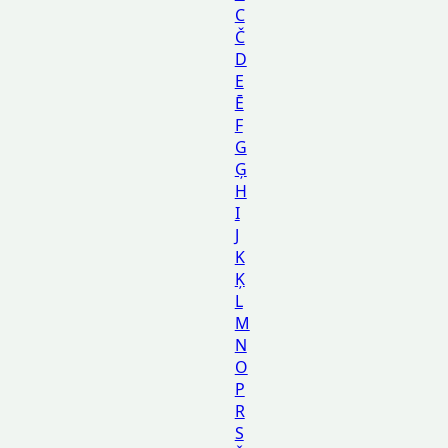
C
Č
D
E
Ē
F
G
Ģ
H
I
J
K
Ķ
L
M
N
O
P
R
S