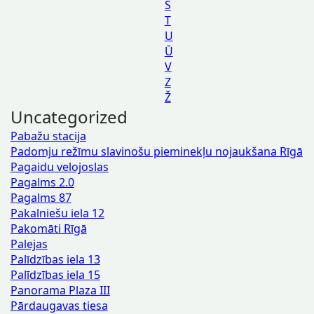
Š
T
U
Ū
V
Z
Ž
Uncategorized
Pabažu stacija
Padomju režīmu slavinošu pieminekļu nojaukšana Rīgā
Pagaidu velojoslas
Pagalms 2.0
Pagalms 87
Pakalniešu iela 12
Pakomāti Rīgā
Palejas
Palīdzības iela 13
Palīdzības iela 15
Panorama Plaza III
Pārdaugavas tiesa