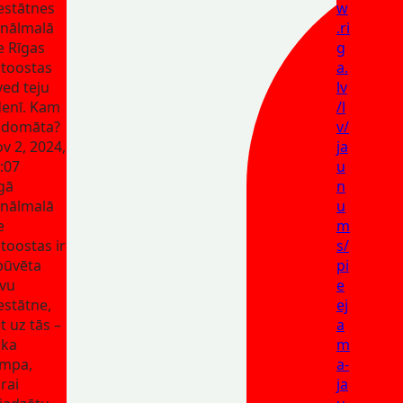
estātnes
w
nālmalā
.ri
e Rīgas
g
toostas
a.
ved teju
lv
enī. Kam
/l
 domāta?
v/
v 2, 2024,
ja
:07
u
gā
n
nālmalā
u
e
m
toostas ir
s/
būvēta
pi
ivu
e
estātne,
ej
t uz tās –
a
oka
m
mpa,
a-
rai
ja