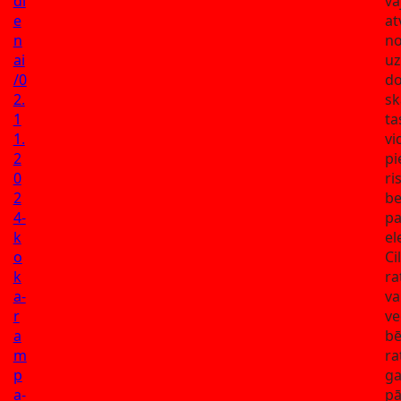
di
va
e
at
n
no
ai
uz
/0
d
2.
sk
1
ta
1.
vi
2
pi
0
ri
2
be
4-
pa
k
el
o
Ci
k
ra
a-
va
r
ve
a
b
m
ra
p
g
a-
pā