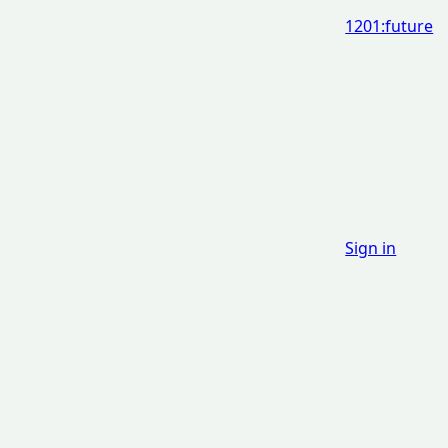
1201:future
Sign in