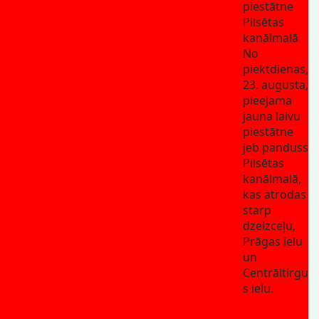
piestātne
Pilsētas
kanālmalā
No
piektdienas,
23. augusta,
pieejama
jauna laivu
piestātne
jeb panduss
Pilsētas
kanālmalā,
kas atrodas
starp
dzelzceļu,
Prāgas ielu
un
Centrāltirgu
s ielu.