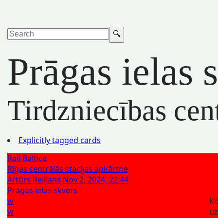
Prāgas ielas 
Tirdzniecības cen
Explicitly tagged cards
Rail Baltica
Rīgas centrālās stacijas apkārtne
Artūrs Reiljans
Nov 2, 2024, 22:44
Prāgas ielas skvērs
w
K
w
uz