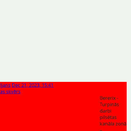
ljans
Dec 21, 2023, 15:41
las skvērs
Bererix -
Turpinās
darbi
pilsētas
kanāla zonā
–