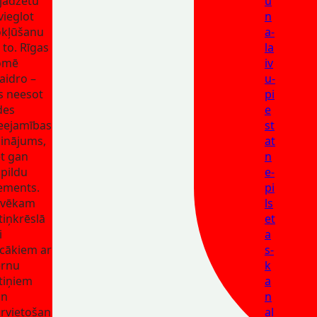
jadzētu
u
vieglot
n
kļūšanu
a-
 to. Rīgas
la
omē
iv
aidro –
u-
s neesot
pi
des
e
eejamības
st
sinājums,
at
t gan
n
pildu
e-
ements.
pi
lvēkam
ls
tiņkrēslā
et
i
a
cākiem ar
s-
ērnu
k
tiņiem
a
an
n
rvietošan
al