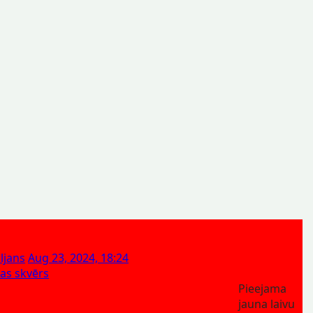
ljans
Aug 23, 2024, 18:24
las skvērs
Pieejama
jauna laivu