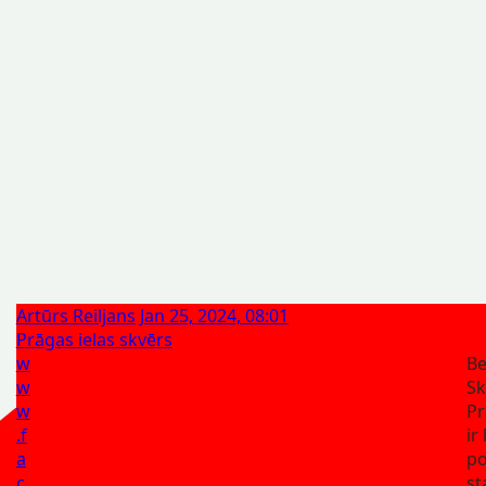
Artūrs Reiljans
Jan 25, 2024, 08:01
Prāgas ielas skvērs
w
Be
w
Sk
w
Pr
.f
ir
a
p
c
st