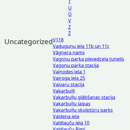
T
U
Ū
V
Z
Ž
Uncategorized
V118
Vaduguņu iela 11b un 11c
Vāgnera nams
Vagonu parka pievedceļa tunelis
Vagonu parka stacija
Vaiņodes iela 1
Vairoga iela 25
Vaivaru stacija
Vakarbuļļi
Vakarbuļļu glābšanas stacija
Vakarbuļļu laipas
Vakarbuļļu skulptūru parks
Valdena iela
Valdlauču iela 10
Valdlauču Rimi