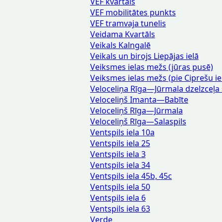
VEF kvartāls
VEF mobilitātes punkts
VEF tramvaja tunelis
Veidama Kvartāls
Veikals Kalngalē
Veikals un birojs Liepājas ielā
Veiksmes ielas mežs (jūras pusē)
Veiksmes ielas mežs (pie Ciprešu ie
Veloceliņa Rīga—Jūrmala dzelzceļa
Veloceliņš Imanta—Babīte
Veloceliņš Rīga—Jūrmala
Veloceliņš Rīga—Salaspils
Ventspils iela 10a
Ventspils iela 25
Ventspils iela 3
Ventspils iela 34
Ventspils iela 45b, 45c
Ventspils iela 50
Ventspils iela 6
Ventspils iela 63
Verde