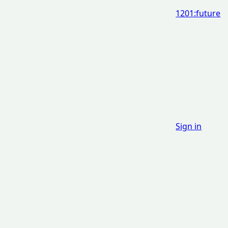
1201:future
Sign in