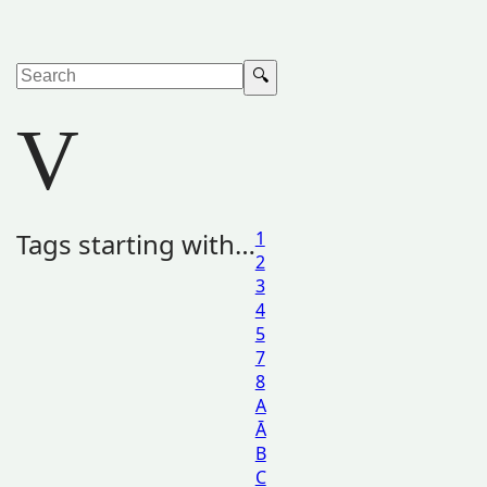
V
Tags starting with…
1
2
3
4
5
7
8
A
Ā
B
C