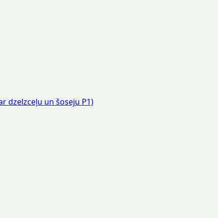
ar dzelzceļu un šoseju P1)