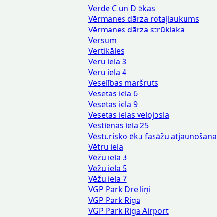
Verde C un D ēkas
Vērmanes dārza rotaļlaukums
Vērmanes dārza strūklaka
Versum
Vertikāles
Veru iela 3
Veru iela 4
Veselības maršruts
Vesetas iela 6
Vesetas iela 9
Vesetas ielas velojosla
Vestienas iela 25
Vēsturisko ēku fasāžu atjaunošana
Vētru iela
Vēžu iela 3
Vēžu iela 5
Vēžu iela 7
VGP Park Dreiliņi
VGP Park Riga
VGP Park Riga Airport