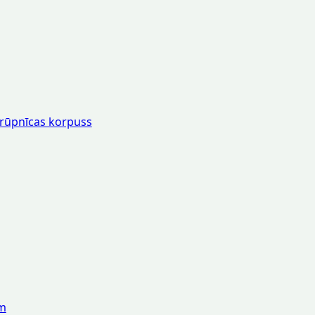
 rūpnīcas korpuss
am