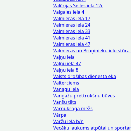
Valērijas Seiles iela 12c
Valgales iela 4
Valmieras iela 17
Valmieras iela 24
Valmieras iela 33
Valmieras iela 41
Valmieras iela 47
Valmieras un Bruņinieku ielu stūra
Vaļņu iela
Vaļņu iela 47
Vaļņu iela 8
Valsts drošības dienesta ēka
Valterciems
Vanagu iela
Vangažu prettrokšņu būves
Vanšu tilts
Vārnukroga mežs
Vārpa
Varžu iela b/n
Vecāķu laukums atpūtai un sport