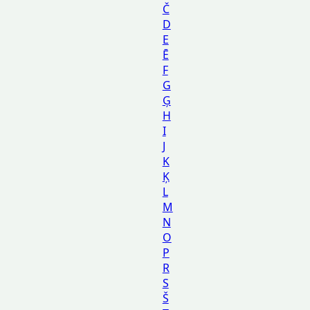
Č
D
E
Ē
F
G
Ģ
H
I
J
K
Ķ
L
M
N
O
P
R
S
Š