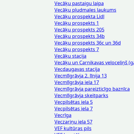
Vecāķu pastaigu laipa
Vecāķu pludmales laukums
Vecāķu prospekta Lidl
Vecāķu prospekts 1
Vecāķu prospekts 205
Vecāķu prospekts 34b
Vecāķu prospekts 36c un 36d
Vecāķu prospekts 7
Vecāķu stacija
Vecāķu un Carnikavas veloceliņš (g
Vecdaugavas stacija
Vecmīlgrāvja 2. līnija 13
Vecmīlgrāvja iela 17
Vecmīlgrāvja pareizticīgo baznīca
Vecmīlgrāvja skeitparks
Vecpilsētas iela 5
Vecpilsētas iela 7
Vecrīga
Veczariņu iela 57
VEF kultūras pils