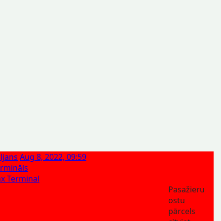
ljans
Aug 8, 2022, 09:59
rmināls
x Terminal
Pasažieru
ostu
pārcels