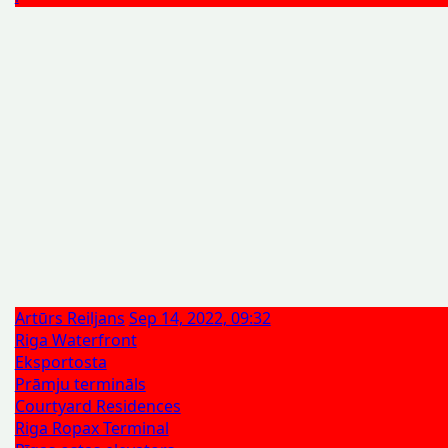
Artūrs Reiljans
Sep 14, 2022, 09:32
Riga Waterfront
Eksportosta
Prāmju termināls
Courtyard Residences
Riga Ropax Terminal