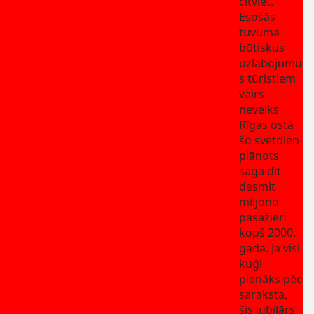
citviet.
Esošās
tuvumā
būtiskus
uzlabojumu
s tūristiem
vairs
neveiks
Rīgas ostā
šo svētdien
plānots
sagaidīt
desmit
miljono
pasažieri
kopš 2000.
gada. Ja visi
kuģi
pienāks pēc
saraksta,
šis jubilārs