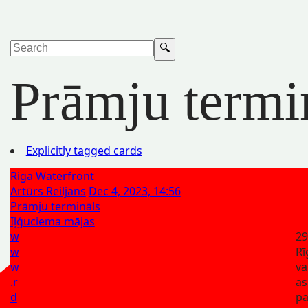
Prāmju termi
Explicitly tagged cards
Riga Waterfront
Artūrs Reiljans
Dec 4, 2023, 14:56
Prāmju termināls
Iļģuciema mājas
w
29
w
Rī
w
va
.r
as
d
pa