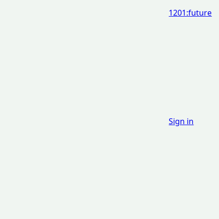
1201:future
Sign in