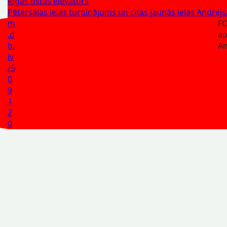
Rīgas ostas elevators
Pētersalas ielas turpinājums un citas jaunās ielas Andrejs
m
FO
.d
ap
b.
An
lv
/5
0
9
1
2
0