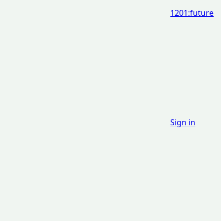
1201:future
Sign in