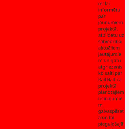
m, lai
informētu
par
jaunumiem
projektā,
atbildētu uz
sabiedrībai
aktuāliem
jautājumie
m un gūtu
atgriezenis
ko saiti par
Rail Baltica
projektā
plānotajiem
risinājumie
m
galvaspilsēt
ā un tai
pieguļošajā