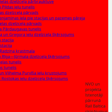
 ielas dzelzceļa pārbrauktuve
Pildas ielu tunelis
las dzelzceļa pārvads
Benjamiņas iela pie stacijas un pazemes pāreja
ielas dzelzceļa pārvads
ica Pārdaugavas tunelis
 un Gregora ielu dzelzceļa šķērsojums
 stacija
stacija
Radziņa krastmala
a Rīga—Jūrmala dzelzceļa šķērsojums
ielas tunelis
as tunelis
un Vilhelma Purvīša ielu krustojums
 Rostokas ielu dzelzceļa šķērsojums
NVO un
projekta
īstenotāji
pārrunā
Rail Baltica
risinājumus