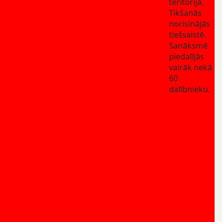
teritorijā.
Tikšanās
norisinājās
tiešsaistē.
Sanāksmē
piedalījās
vairāk nekā
60
dalībnieku.