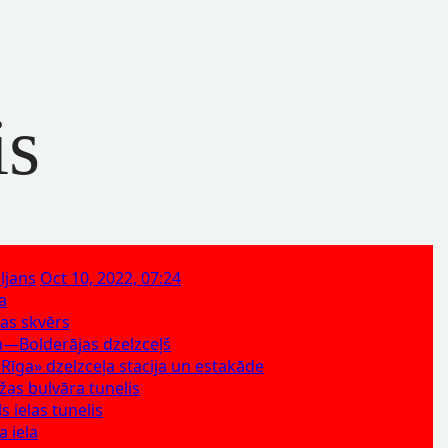
is
ljans
Oct 10, 2022, 07:24
ca
las skvērs
—Bolderājas dzelzceļš
«Rīga» dzelzceļa stacija un estakāde
as bulvāra tunelis
 ielas tunelis
a iela