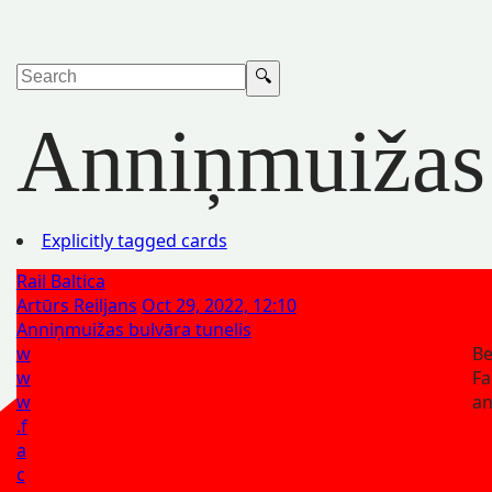
Anniņmuižas 
Explicitly tagged cards
Rail Baltica
Artūrs Reiljans
Oct 29, 2022, 12:10
Anniņmuižas bulvāra tunelis
w
Be
w
Fa
w
a
.f
a
c