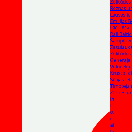
Zolitūdes
Rēznas un 
Lauvas ie
Emīlijas 
Lāčplēša 
Rail Balt
Šampētera
Zasulauka
Zolitūdes 
Ģenerāļa 
Veloceliņ
Krustpils 
Sēlijas iel
Timoteja 
Zārdes un
in
f
o.
r
ai
lb