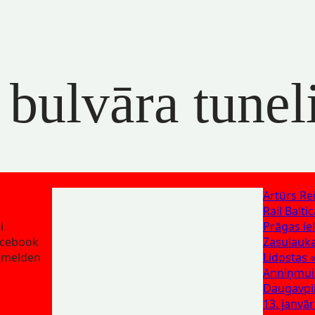
bulvāra tunel
Artūrs Rei
Rail Balti
i
Prāgas ie
cebook
Zasulauka
nmelden
Lidostas 
Anniņmuiž
Daugavpils
13. janvār