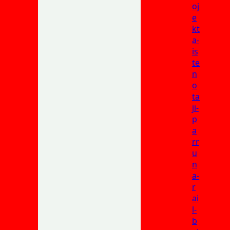
oj
e
kt
a-
is
te
n
o
ta
ji-
p
a
rr
u
n
a-
r
ai
l-
b