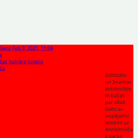
ljans
Feb 9, 2021, 11:04
ca
as bulvāra tunelis
ža
Zolitūdes
un Imantas
iedzīvotājie
m bažas
par «Rail
Baltica»
iespējamo
ietekmi uz
Anniņmuiža
s parka