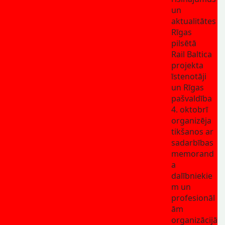
un
aktualitātes
Rīgas
pilsētā
Rail Baltica
projekta
īstenotāji
un Rīgas
pašvaldība
4. oktobrī
organizēja
tikšanos ar
sadarbības
memorand
a
dalībniekie
m un
profesionāl
ām
organizācijā