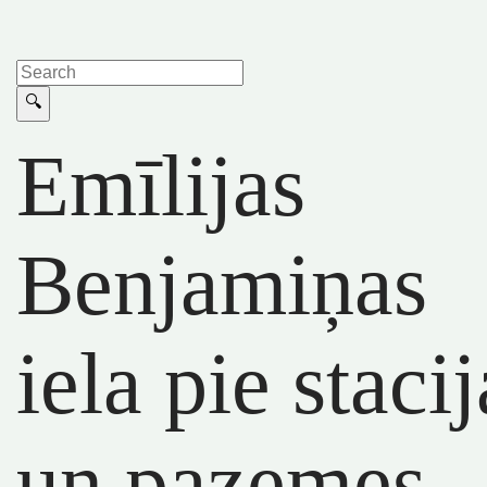
Emīlijas
Benjamiņas
iela pie stacij
un pazemes