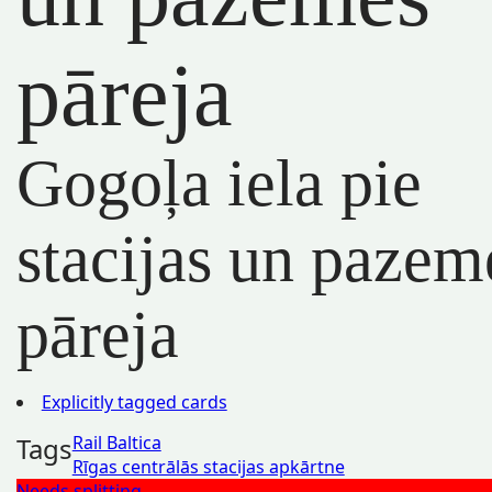
pāreja
Gogoļa iela pie
stacijas un pazem
pāreja
Explicitly tagged cards
Tags
Rail Baltica
Rīgas centrālās stacijas apkārtne
Needs splitting