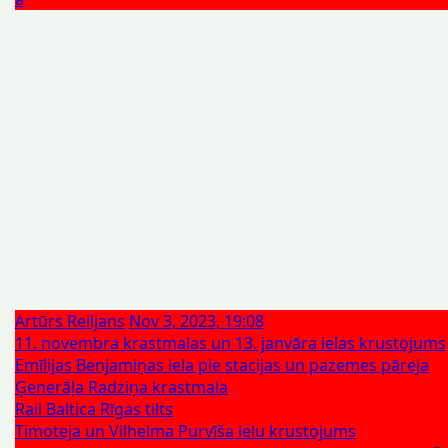
Artūrs Reiljans
Nov 3, 2023, 19:08
11. novembra krastmalas un 13. janvāra ielas krustojums
Emīlijas Benjamiņas iela pie stacijas un pazemes pāreja
Ģenerāļa Radziņa krastmala
Rail Baltica Rīgas tilts
Timoteja un Vilhelma Purvīša ielu krustojums