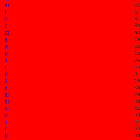
in
bū
f
Ģ.
o
kr
r
Rī
m
au
e
Ce
s-
us
p
Ce
a
st
r-
pi
p
ā
a
te
v
ka
ei
ne
kt
m
o-
dz
d
in
a
ūr
r
Ba
b
in