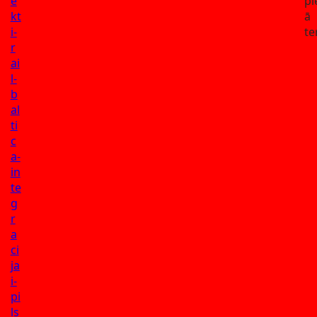
e
pi
kt
ā
i-
te
r
ai
l-
b
al
ti
c
a-
in
te
g
r
a
ci
ja
i-
pi
ls