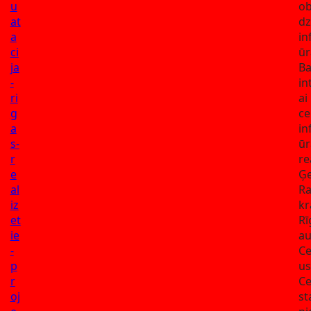
u
ob
at
dz
a
in
ci
ūr
ja
Ba
-
in
ri
ai
g
ce
a
in
s-
ūr
r
re
e
Ģe
al
Ra
iz
kr
et
Rī
ie
au
-
Ce
p
us
r
Ce
oj
st