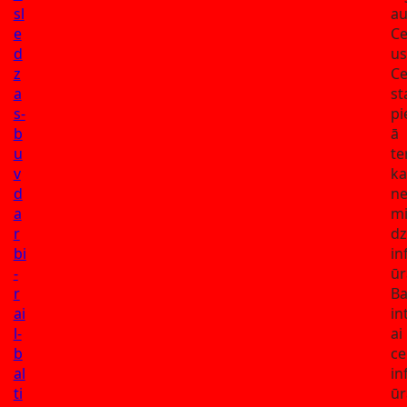
sl
au
e
Ce
d
us
z
Ce
a
st
s-
pi
b
ā
u
te
v
ka
d
ne
a
m
r
dz
bi
in
-
ūr
r
Ba
ai
in
l-
ai
b
ce
al
in
ti
ūr