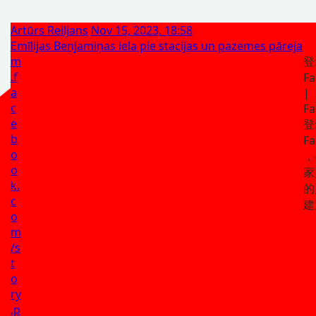
Artūrs Reiljans
Nov 15, 2023, 18:58
Emīlijas Benjamiņas iela pie stacijas un pazemes pāreja
m
登
.f
Fa
a
|
c
Fa
e
登
b
Fa
o
，
o
家
k.
的
c
建
o
m
/s
t
o
ry
.p