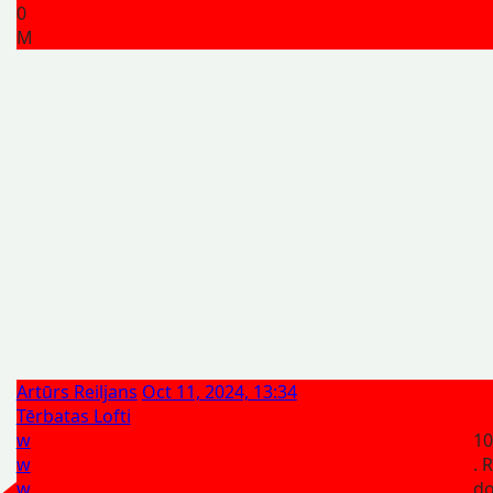
0
M
Artūrs Reiljans
Oct 11, 2024, 13:34
Tērbatas Lofti
w
10
w
. 
w
d