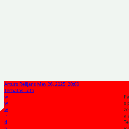
Artūrs Reiljans
May 26, 2025, 20:09
Tērbatas Lofti
w
Pa
w
s 
w
z
.r
al
d
Tē
p
ie