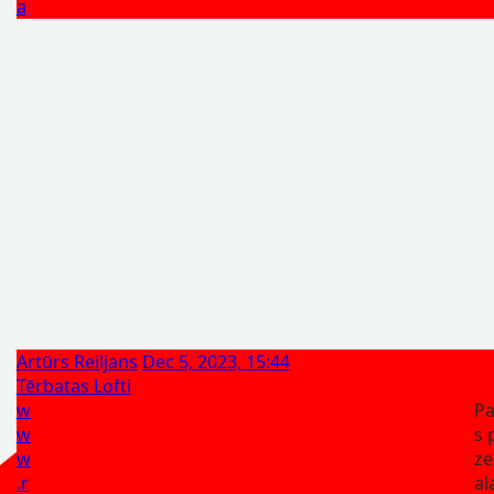
a
Artūrs Reiljans
Dec 5, 2023, 15:44
Tērbatas Lofti
w
Pa
w
s 
w
z
.r
al