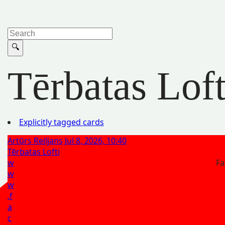
Tērbatas Loft
Explicitly tagged cards
Artūrs Reiljans
Jul 8, 2026, 10:40
Tērbatas Lofti
w
Fa
w
w
.f
a
c