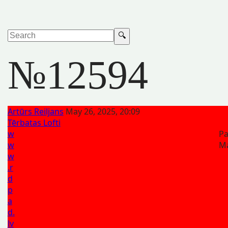
№12594
Artūrs Reiljans
May 26, 2025, 20:09
Tērbatas Lofti
w
Pa
w
Ma
w
.r
d
p
a
d.
lv