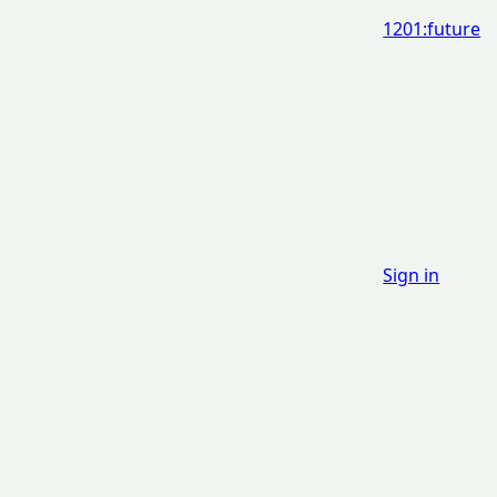
1201:future
Sign in