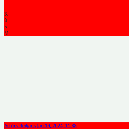
3.
8
5
M
Artūrs Reiljans
Jan 19, 2024, 11:38