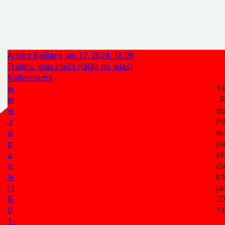
Artūrs Reiljans
Jan 17, 2024, 18:09
Traleru ielas mežs (tālāk no ielas)
Valterciems
w
18
w
. 
w
d
.r
Pi
d
ie
p
p
a
sē
d.
da
lv
kā
/1
Ja
8-
20
0
14
1-