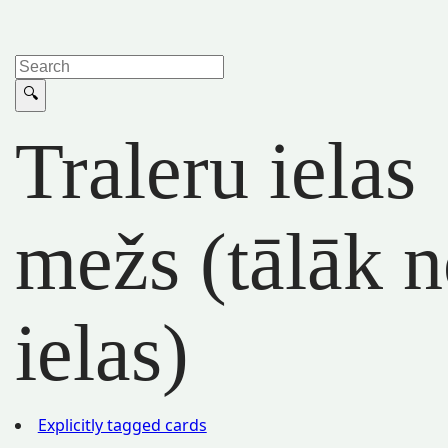
Traleru ielas
mežs (tālāk 
ielas)
Explicitly tagged cards