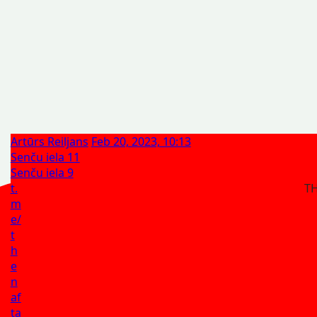
Artūrs Reiljans
Feb 20, 2023, 10:13
Senču iela 11
Senču iela 9
t.
TH
m
e/
t
h
e
n
af
ta