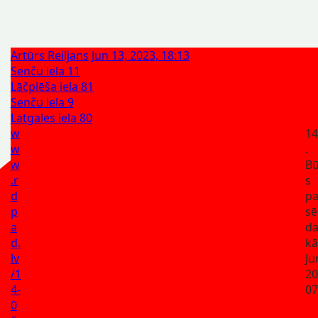
Artūrs Reiljans
Jun 13, 2023, 18:13
Senču iela 11
Lāčplēša iela 81
Senču iela 9
Latgales iela 80
w
14
w
.
w
Bū
.r
s
d
p
p
sē
a
da
d.
kā
lv
Ju
/1
20
4-
07
0