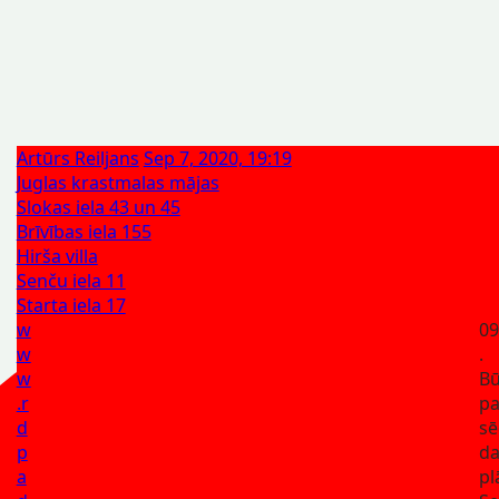
Artūrs Reiljans
Sep 7, 2020, 19:19
Juglas krastmalas mājas
Slokas iela 43 un 45
Brīvības iela 155
Hirša villa
Senču iela 11
Starta iela 17
w
09
w
.
w
Bū
.r
p
d
sē
p
da
a
pl