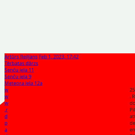
Artūrs Reiljans
Feb 1, 2023, 17:42
Tērbatas dārzs
Senču iela 11
Senču iela 9
Meteora iela 12a
w
25
w
. 
w
d
.r
Pi
d
at
p
d
a
en