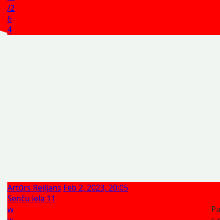
/2
6
4
Artūrs Reiljans
Feb 2, 2023, 20:05
Senču iela 11
w
Pa
w
s 