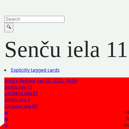
Senču iela 11
Explicitly tagged cards
Artūrs Reiljans
Jun 28, 2023, 18:59
Senču iela 11
Lāčplēša iela 81
Senču iela 9
Latgales iela 80
w
14
w
. 
w
d