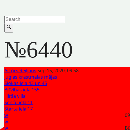
№6440
Artūrs Reiljans
Sep 15, 2020, 09:58
Juglas krastmalas mājas
Slokas iela 43 un 45
Brīvības iela 155
Hirša villa
Senču iela 11
Starta iela 17
w
09
w
.
w
Bū