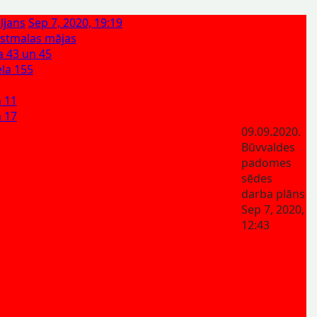
ljans
Sep 7, 2020, 19:19
astmalas mājas
a 43 un 45
ela 155
a 11
a 17
09.09.2020.
Būvvaldes
padomes
sēdes
darba plāns
Sep 7, 2020,
12:43