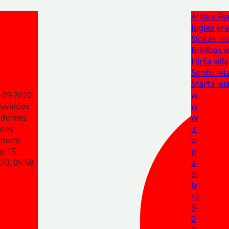
Artūrs Rei
Juglas kr
Slokas iel
Brīvības i
Hirša villa
Senču iel
Starta iel
.09.2020.
w
vvaldes
w
adomes
w
des
.r
ēmumi
d
p 15,
p
20, 05:58
a
d.
lv
/0
9-
0