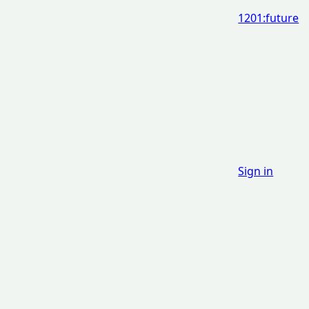
1201:future
Sign in