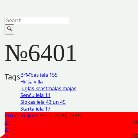
№6401
Tags
Brīvības iela 155
Hirša villa
Juglas krastmalas mājas
Senču iela 11
Slokas iela 43 un 45
Starta iela 17
Artūrs Reiljans
Sep 7, 2020, 19:19
w
09
w
.
w
Bū