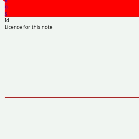
n
s
Id
Licence for this note