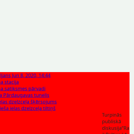
ljans
Jun 8, 2020, 14:44
a stacija
a satiksmes pārvadi
ica Pārdaugavas tunelis
ielas dzelzceļa šķērsojums
eša ielas dzelzceļa tiltiņš
Turpinās
publiskā
diskusija“Ra