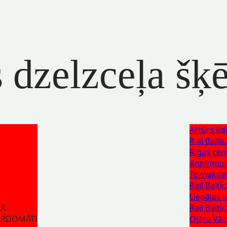
s dzelzceļa šķ
Artūrs Rei
Rail Balti
Rīgas cent
Anniņmuiž
Torņakaln
Rail Balti
Liepājas 
AR
Rail Balti
ĀRDOMĀTI
Ojāra Vāci