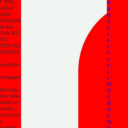
 "RAIL
w
LTICA"
w
RASES
w
ĶĒRSOJUM
.f
M, KAS
a
PASLIKTI
c
ĀTU
e
ĪVES VIDI
b
ĀRDAUGA
o
Ā
o
pasliktin
k.
c
rdaugava
o
m
dzīvotāju
/v
īves vides
a
alitāti un
di
veidot
m
tocentris
s.
s
fa
kaimes
lk