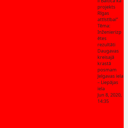
il Baltica kā
projekts
Rīgas
attīstībai”
Tēma:
Inženierizp
ētes
rezultāti
Daugavas
kreisajā
krastā
posmam
Jelgavas iela
– Liepājas
iela
Jun 8, 2020,
14:35