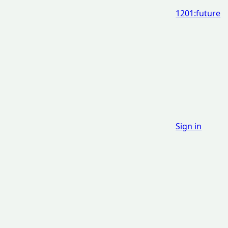
1201:future
Sign in