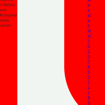
il Baltica
o
ases
v
ērsojumu
s/
būves
p
tvaros!
o
st
s/
1
0
2
0
7
8
0
3
1
2
1
8
3