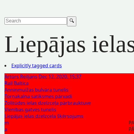
Liepājas iela
Explicitly tagged cards
Artūrs Reiljans
Dec 12, 2020, 15:37
Rail Baltica
Anniņmuižas bulvāra tunelis
Torņakalna satiksmes pārvadi
Zolitūdes ielas dzelzceļa pārbrauktuve
Vienības gatves tunelis
Liepājas ielas dzelzceļa šķērsojums
m
P
a
P