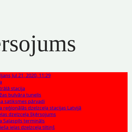
ērsojums
ljans
Jul 21, 2020, 11:29
ca
rālā stacija
as bulvāra tunelis
a satiksmes pārvadi
ca reģionālās dzelzceļa stacijas Latvijā
ielas dzelzceļa šķērsojums
ca Salaspils termināls
eša ielas dzelzceļa tiltiņš