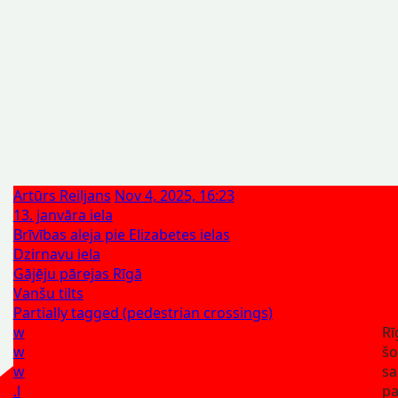
Artūrs Reiljans
Nov 4, 2025, 16:23
13. janvāra iela
Brīvības aleja pie Elizabetes ielas
Dzirnavu iela
Gājēju pārejas Rīgā
Vanšu tilts
Partially tagged (pedestrian crossings)
w
Rī
w
š
w
sa
.l
pa