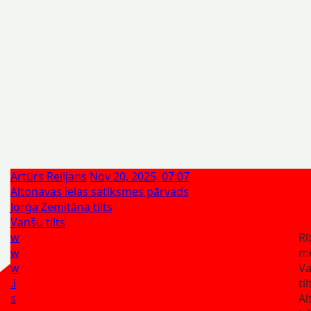
Artūrs Reiljans
Nov 20, 2025, 07:07
Altonavas ielas satiksmes pārvads
Jorģa Zemitāna tilts
Vanšu tilts
w
Rī
w
mē
w
V
.l
ti
s
Al