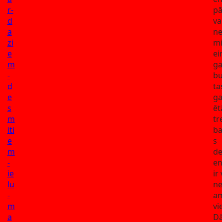
r-
pā
d
va
a
ne
zi
mi
e
ei
m
g
-
bu
d
ta
e
ga
s
ēt
m
tr
iti
ba
e
s
m
d
-
en
ie
ir
lu
ne
-
a
m
vi
a
Dā