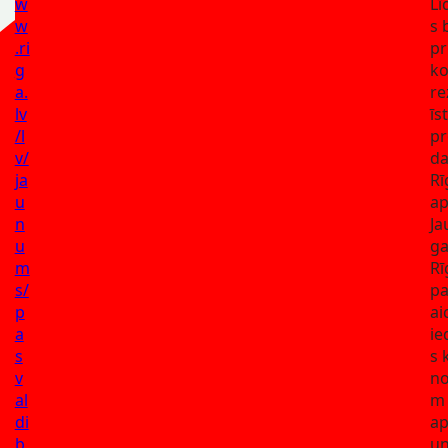
w
Lī
w
s 
.ri
pr
g
ko
a.
re
lv
īs
/l
pr
v/
da
ja
Rī
u
ap
n
Ja
u
g
m
Rī
s/
pa
p
ai
a
ie
s
s 
v
no
al
m 
di
a
b
un