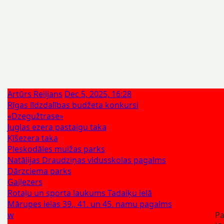
Artūrs Reiljans
Dec 5, 2025, 16:28
Rīgas līdzdalības budžeta konkursi
«Dzegužtrase»
Juglas ezera pastaigu taka
Ķīšezera taka
Pleskodāles muižas parks
Natālijas Draudziņas vidusskolas pagalms
Dārzciema parks
Gaiļezers
Rotaļu un sporta laukums Tadaiķu ielā
Mārupes ielas 39., 41. un 45. namu pagalms
w
Pa