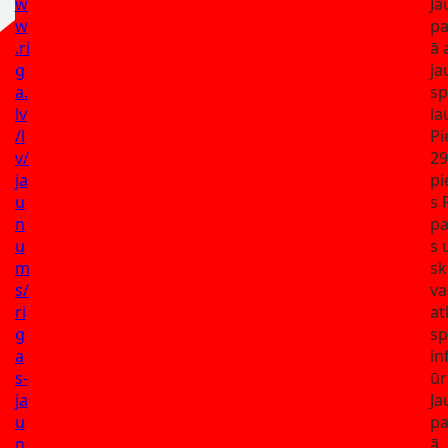
w
Ja
w
pa
.ri
ā 
g
ja
a.
sp
lv
l
/l
Pi
v/
29
ja
pi
u
s 
n
pa
u
s 
m
sk
s/
va
ri
at
g
sp
a
in
s-
ūr
ja
Ja
u
pa
n
ā,