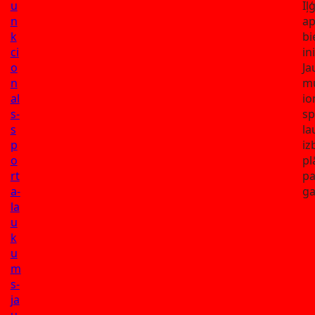
u
Iļ
n
ap
k
bi
ci
in
o
Ja
n
mu
al
io
s-
sp
s
l
p
iz
o
pl
rt
pa
a-
ga
la
u
k
u
m
s-
ja
u