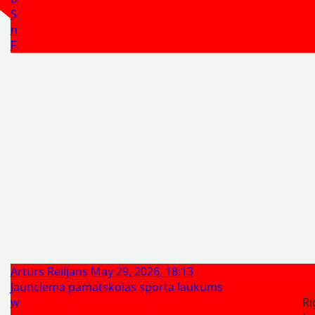
S
n
F
Artūrs Reiljans
May 29, 2026, 18:13
Jaunciema pamatskolas sporta laukums
w
Rī