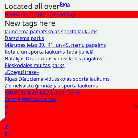
Located all over
Rīga
Needs more existing child tags
New tags here
Jaunciema pamatskolas sporta laukums
Dārzciema parks
Mārupes ielas 39., 41. un 45. namu pagalms
Rotaļu un sporta laukums Tadaiķu ielā
Natālijas Draudziņas vidusskolas pagalms
Pleskodāles muižas parks
«Dzegužtrase»
Rīgas Dārzciema vidusskolas sporta laukums
Ziemeļvalstu ģimnāzijas sporta laukums
Artūrs Reiljans
Jul 23, 2026, 12:26
Centra sporta kvartāls
w
Fa
w
w
.f
a