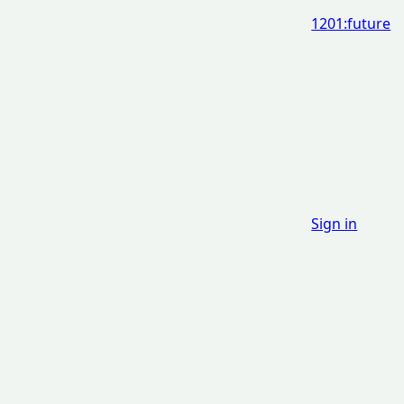
1201:future
Sign in