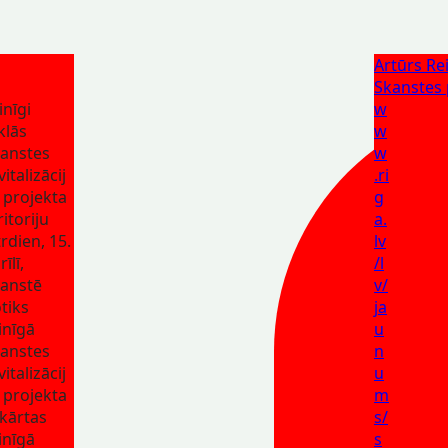
Artūrs Rei
Skanstes 
inīgi
w
klās
w
anstes
w
vitalizācij
.ri
 projekta
g
ritoriju
a.
rdien, 15.
lv
īlī,
/l
anstē
v/
tiks
ja
inīgā
u
anstes
n
vitalizācij
u
 projekta
m
 kārtas
s/
inīgā
s