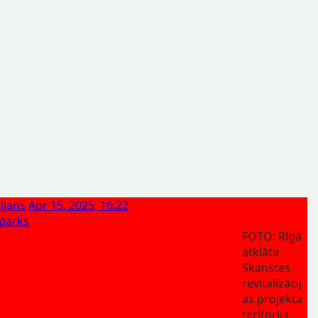
ljans
Apr 15, 2025, 16:22
parks
FOTO: Rīgā
atklāta
Skanstes
revitalizācij
as projekta
teritorija