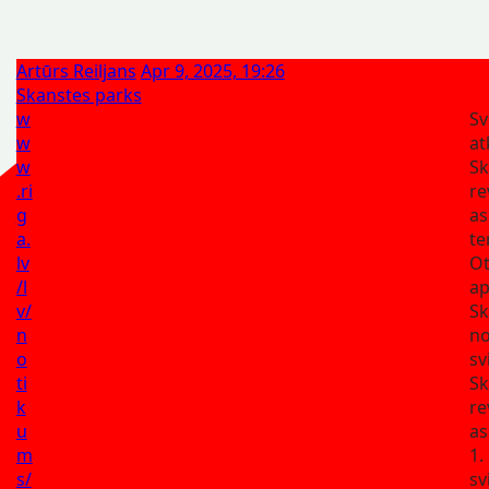
Artūrs Reiljans
Apr 9, 2025, 19:26
Skanstes parks
w
Sv
w
at
w
Sk
.ri
re
g
as
a.
te
lv
Ot
/l
apr
v/
Sk
n
no
o
sv
ti
Sk
k
re
u
as
m
1.
s/
sv