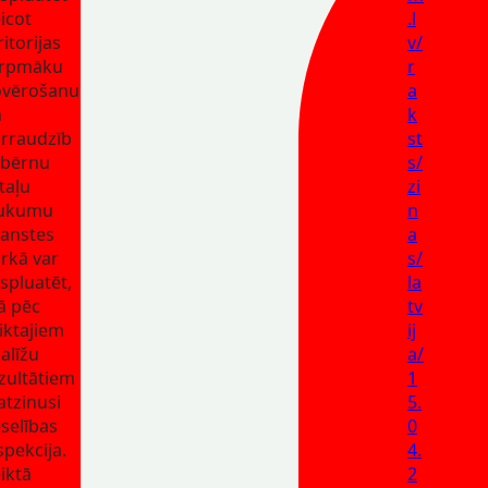
icot
.l
ritorijas
v/
urpmāku
r
vērošanu
a
n
k
rraudzīb
st
 bērnu
s/
taļu
zi
aukumu
n
anstes
a
rkā var
s/
spluatēt,
la
tā pēc
tv
iktajiem
ij
alīžu
a/
zultātiem
1
 atzinusi
5.
selības
0
spekcija.
4.
iktā
2