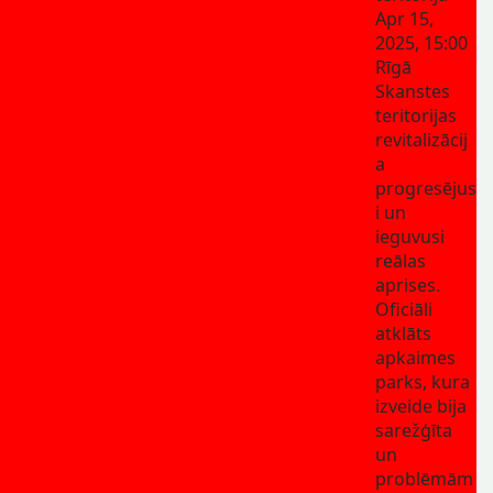
Apr 15,
2025, 15:00
Rīgā
Skanstes
teritorijas
revitalizācij
a
progresējus
i un
ieguvusi
reālas
aprises.
Oficiāli
atklāts
apkaimes
parks, kura
izveide bija
sarežģīta
un
problēmām