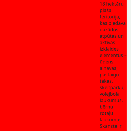
18 hektāru
plaša
teritorija,
kas piedāvā
dažādus
atpūtas un
aktīvās
izklaides
elementus –
ūdens
ainavas,
pastaigu
takas,
skeitparku,
volejbola
laukumus,
bērnu
rotaļu
laukumus.
Skanste ir