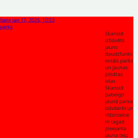
ljans
Jan 17, 2025, 10:53
parks
Skanstē
izbūvēts
jauns
daudzfunkc
ionāls parks
un jaunas
pilsētas
ielas
Skanstē
pabeigti
jaunā parka
būvdarbi un
rīdziniekie
m tagad
pieejama
jauna teju