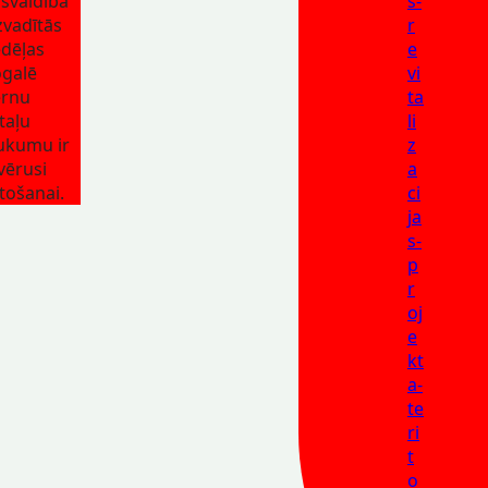
švaldība
s-
zvadītās
r
dēļas
e
galē
vi
ērnu
ta
taļu
li
ukumu ir
z
vērusi
a
etošanai.
ci
ja
s-
p
r
oj
e
kt
a-
te
ri
t
o