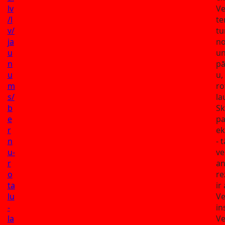
lv
Ve
/l
te
v/
t
ja
no
u
u
n
pā
u
u,
m
ro
s/
l
b
Sk
e
pa
r
ek
n
- 
u-
ve
r
an
o
re
ta
ir
lu
Ve
-
in
la
Ve