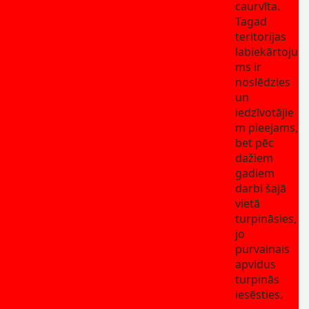
caurvīta.
Tagad
teritorijas
labiekārtoju
ms ir
noslēdzies
un
iedzīvotājie
m pieejams,
bet pēc
dažiem
gadiem
darbi šajā
vietā
turpināsies,
jo
purvainais
apvidus
turpinās
iesēsties.