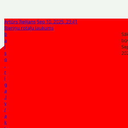
Artūrs Reiljans
Sep 10, 2025, 23:41
Bieriņu rotaļu laukums
b
Sā
a
bū
l
Sep
s
202
o
.
r
i
g
a
.l
v
/
a
k