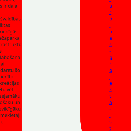
s ir daļa
u
o
r
švaldības
p
iktās
i
rienīgās
n
ežaparka
a
frastruktū
s
s
-
labošana
p
lai
r
darītu šo
o
cienīto
j
kreācijas
e
etu vēl
k
eejamāku,
t
ošāku un
a
evilcīgāku
-
meklētāji
i
m.
s
t