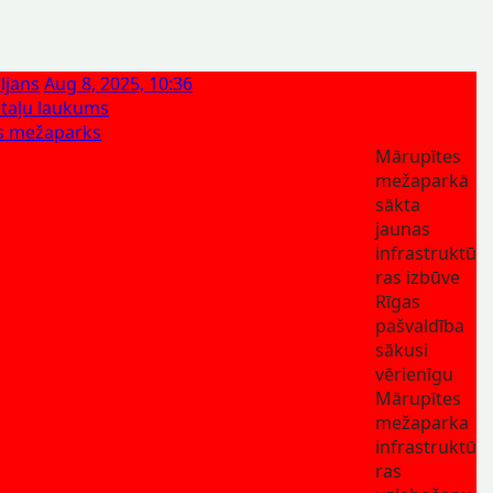
ljans
Aug 8, 2025, 10:36
otaļu laukums
s mežaparks
Mārupītes
mežaparkā
sākta
jaunas
infrastruktū
ras izbūve
Rīgas
pašvaldība
sākusi
vērienīgu
Mārupītes
mežaparka
infrastruktū
ras