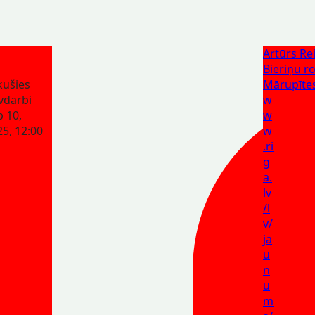
Artūrs Rei
Bieriņu r
kušies
Mārupīte
vdarbi
w
 10,
w
5, 12:00
w
.ri
g
a.
lv
/l
v/
ja
u
n
u
m