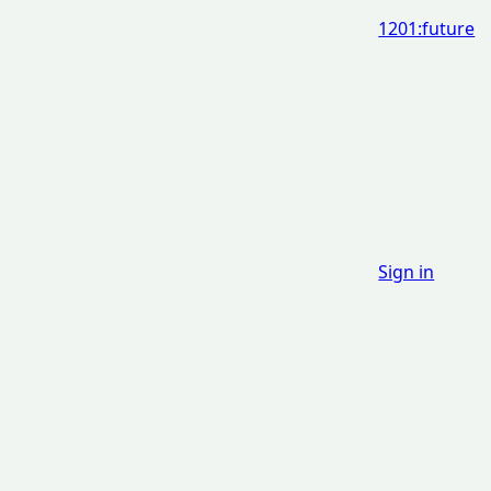
1201:future
Sign in