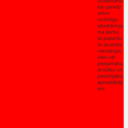
uzlabošanu,
kas paredz
virkni
nozīmīgu
labiekārtoju
ma darbu,
lai padarītu
šo iecienīto
rekreācijas
vietu vēl
pieejamāku,
drošāku un
pievilcīgāku
apmeklētāji
em.