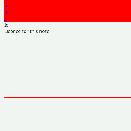
u
m
s
Id
Licence for this note