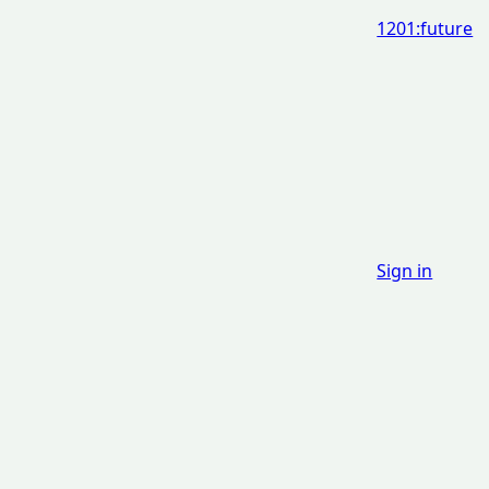
1201:future
Sign in