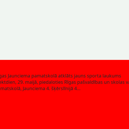
gas Jaunciema pamatskolā atklāts jauns sporta laukums
ektdien, 29. maijā, piedaloties Rīgas pašvaldības un skolas 
matskolā, Jaunciema 4. šķērslīnijā 4…