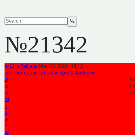
№21342
Artūrs Reiljans
May 29, 2026, 18:13
Jaunciema pamatskolas sporta laukums
w
Rī
w
Pi
w
pa
.ri
g
a.
lv
/l
v/