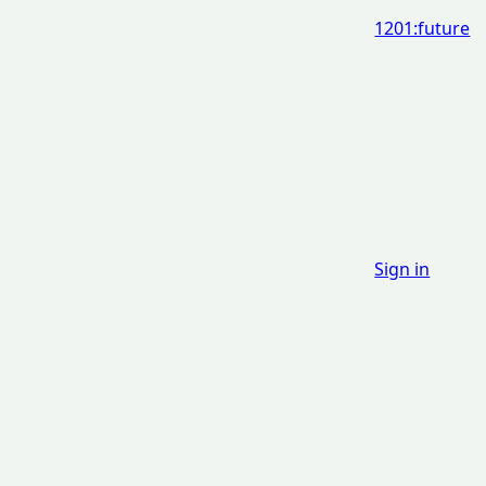
1201:future
Sign in