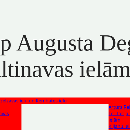
arp Augusta D
ltinavas ielā
Dzelzavas ielu un Rembates ielu
Artūrs Rei
navas
Teritorij
ielām
Klijānu iel