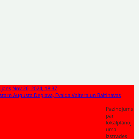
ljans
Nov 26, 2024, 18:37
a starp Augusta Deglava, Ēvalda Valtera un Baltinavas
Paziņojums
par
lokālplānoj
uma
izstrādes