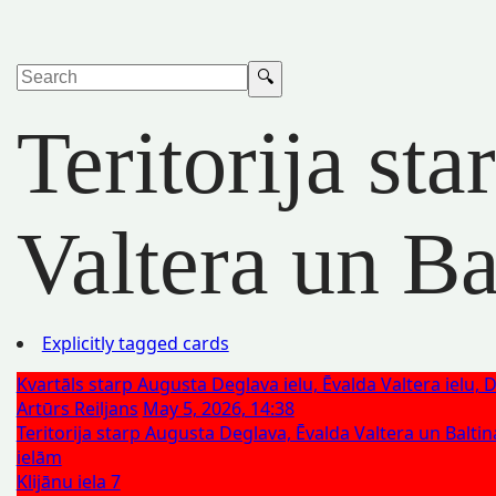
Teritorija st
Valtera un Ba
Explicitly tagged cards
Kvartāls starp Augusta Deglava ielu, Ēvalda Valtera ielu, 
Artūrs Reiljans
May 5, 2026, 14:38
Teritorija starp Augusta Deglava, Ēvalda Valtera un Balti
ielām
Klijānu iela 7