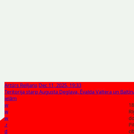
Artūrs Reiljans
Dec 11, 2025, 19:33
Teritorija starp Augusta Deglava, Ēvalda Valtera un Balti
ielām
w
18
w
Rī
w
d
.r
Pi
d
cī