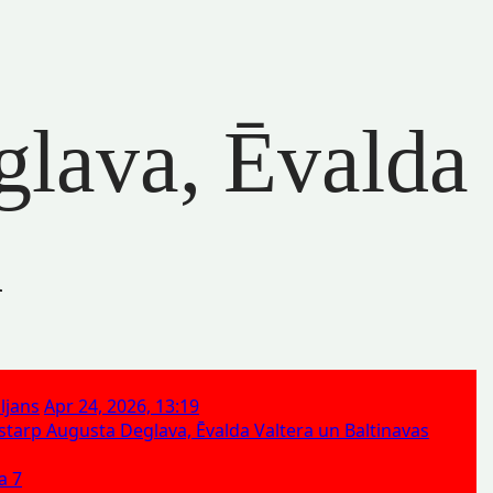
eglava, Ēvalda
m
ljans
Apr 24, 2026, 13:19
a starp Augusta Deglava, Ēvalda Valtera un Baltinavas
a 7