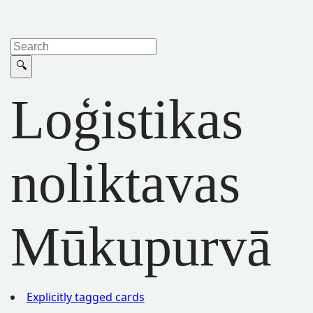
Loģistikas
noliktavas
Mūkupurvā
Explicitly tagged cards