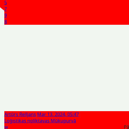
5
7
9
8
Artūrs Reiljans
Mar 13, 2024, 05:47
Loģistikas noliktavas Mūkupurvā
w
Pā