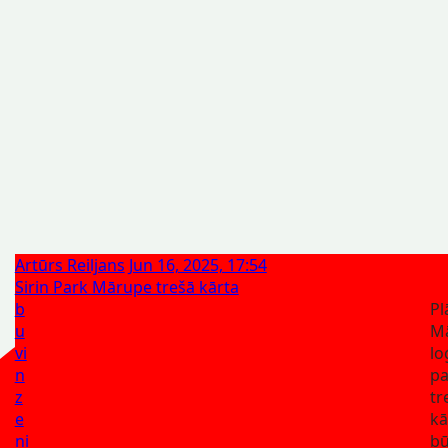
Artūrs Reiljans
Jun 16, 2025, 17:54
Sirin Park Mārupe trešā kārta
b
Pl
u
M
vi
lo
n
pa
z
tr
e
kā
ni
bū