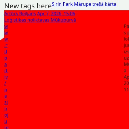
New tags here
Sirin Park Mārupe trešā kārta
Artūrs Reiljans
Apr 7, 2026, 15:06
Loģistikas noliktavas Mūkupurvā
w
Pa
w
s 
w
lo
.r
j
d
iz
p
uz
a
M
d.
ā
lv
Ap
/
20
p
11
a
zi
n
oj
u
m