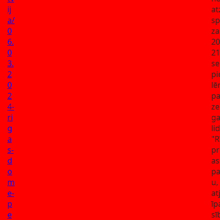
ij
at
a/
s
0
za
6.
20
0
21
3.
se
2
pi
0
l
2
pa
4-
z
ri
ga
g
li
a
"R
s-
pr
d
as
o
pa
m
u,
e-
at
p
īp
e
sī