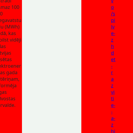
strādi
v
smaz 100
o
0
/s
gavatstu
pi
du (MWh)
lv
dā, kas
e-
bilst vidēji
z
elas
h
tvijas
d
lsētas
et
ektroener
-
jas gada
r
tēriņam,
a
formēja
z
gas
vi
īvostas
ti
rvalde.
e-
-
a-
z
hi