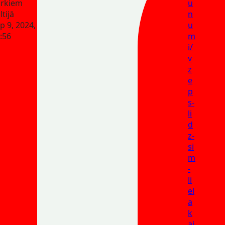
rkiem
u
ltijā
n
p 9, 2024,
u
:56
m
i/
v
z
e
p
s-
li
d
z-
si
m
-
li
el
a
k
ai