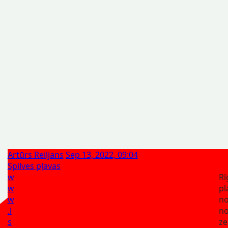
Artūrs Reiljans
Sep 13, 2022, 09:04
Spilves pļavas
w
Rī
w
pl
w
n
.l
n
s
ze