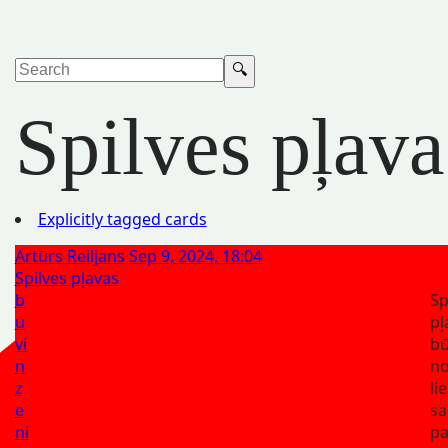
Spilves pļava
Explicitly tagged cards
Artūrs Reiljans
Sep 9, 2024, 18:04
Spilves pļavas
b
Sp
u
pļ
vi
bū
n
n
z
li
e
sa
ni
pa