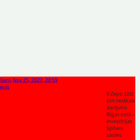
ljans
Nov 25, 2022, 20:59
ļavas
V.Zeps: Līdz
šim lielākais
darījums
Rīgas ostā –
investīcijas
Spilves
saules