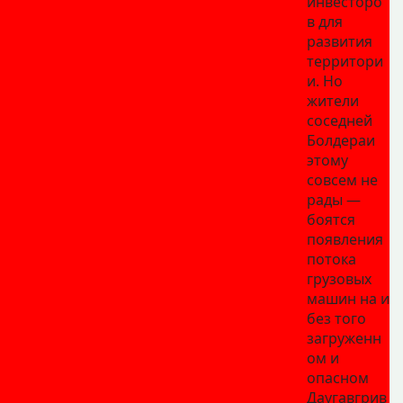
инвесторо
в для
развития
территори
и. Но
жители
соседней
Болдераи
этому
совсем не
рады —
боятся
появления
потока
грузовых
машин на и
без того
загруженн
ом и
опасном
Даугавгрив