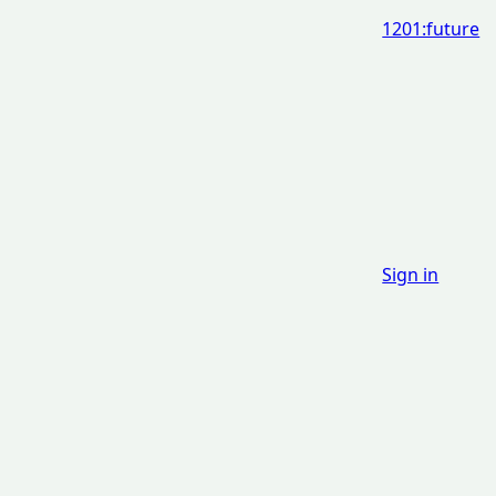
1201:future
Sign in