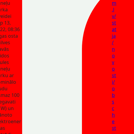
neļu
m
rka
.l
veidei
v/
p 13,
st
22, 08:36
at
gas osta
ja
ilves
/
avās
n
idos
o
ules
v
neļu
o
rku ar
st
minālo
i/
udu
o
smaz 100
b
gavati
s
MW) un
c
ānoto
h
ektroener
e
jas
st