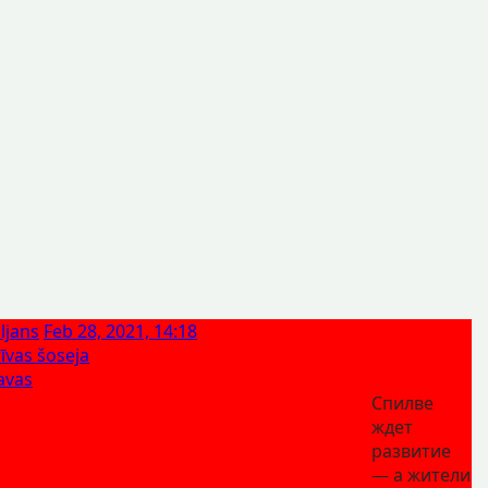
ljans
Feb 28, 2021, 14:18
vas šoseja
ļavas
Спилве
ждет
развитие
— а жители