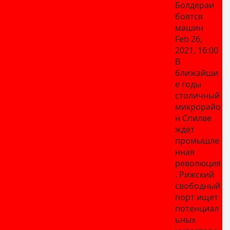
Болдераи
боятся
машин
Feb 26,
2021, 16:00
В
ближайши
е годы
столичный
микрорайо
н Спилве
ждёт
промышле
нная
революция
. Рижский
свободный
порт ищет
потенциал
ьных