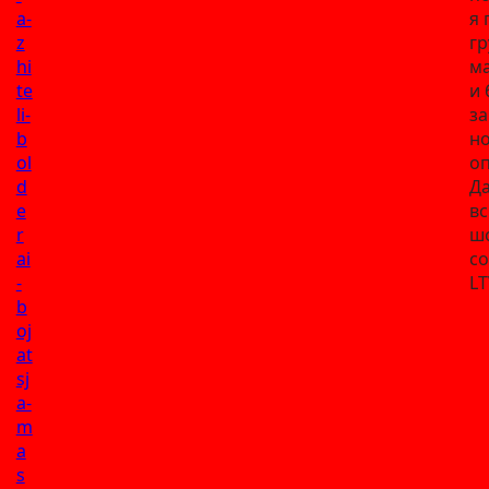
a-
я 
z
гр
hi
м
te
и 
li-
за
b
н
ol
о
d
Да
e
в
r
шо
ai
с
-
LT
b
oj
at
sj
a-
m
a
s