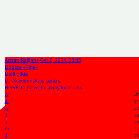
Artūrs Reiljans
Oct 6, 2024, 20:46
Lidosta «Rīga»
Lielā ģilde
LU Akadēmiskais centrs
Needs tags for faraway locations
w
«R
w
gr
w
u
.l
ka
s
da
m
bū
.l
os