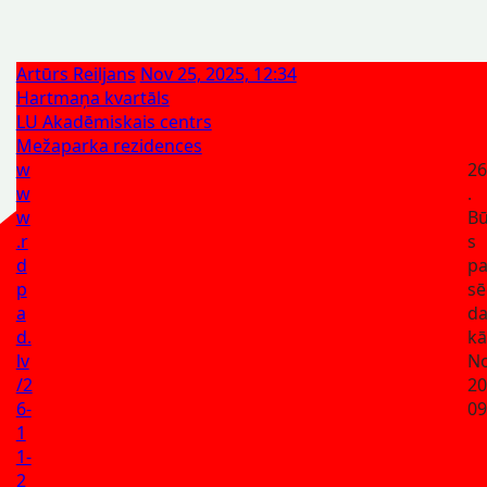
Artūrs Reiljans
Nov 25, 2025, 12:34
Hartmaņa kvartāls
LU Akadēmiskais centrs
Mežaparka rezidences
w
26
w
.
w
Bū
.r
s
d
p
p
sē
a
da
d.
kā
lv
No
/2
20
6-
09
1
1-
2