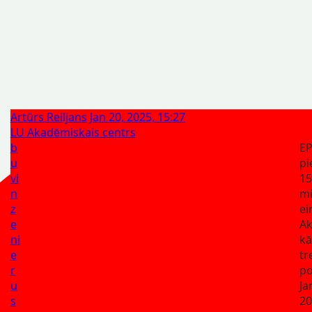
Artūrs Reiljans
Jan 20, 2025, 15:27
LU Akadēmiskais centrs
b
E
u
pi
vi
15
n
mi
z
ei
e
A
ni
kā
e
tr
r
p
u
Ja
s
20