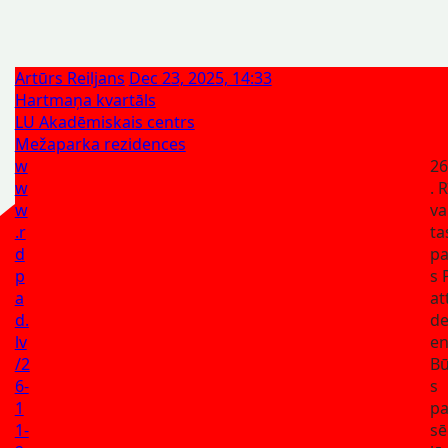
Artūrs Reiljans
Dec 23, 2025, 14:33
Hartmaņa kvartāls
LU Akadēmiskais centrs
Mežaparka rezidences
w
26
w
. 
w
va
.r
ta
d
pa
p
s 
a
at
d.
d
lv
en
/2
Bū
6-
s
1
p
1-
sē