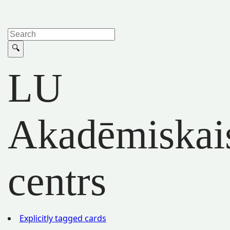
LU
Akadēmiskai
centrs
Explicitly tagged cards