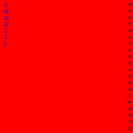
n
Ve
af
un
ta
mā
/2
Pr
2
at
3
La
5
Un
te
Ar
R
ar
St
Ie
ie
(1
🔑
ie
Rī
10
Ko