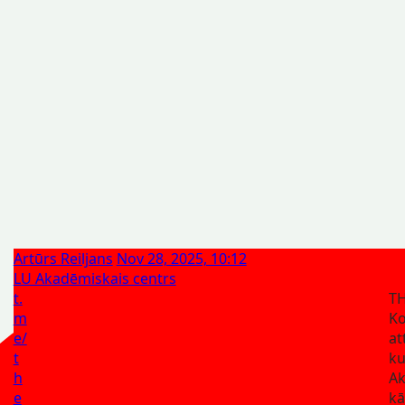
Artūrs Reiljans
Nov 28, 2025, 10:12
LU Akadēmiskais centrs
t.
TH
m
Ko
e/
at
t
k
h
A
e
kā