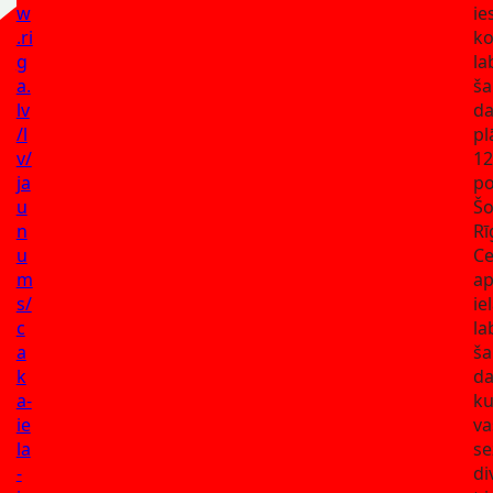
w
ie
.ri
ko
g
la
a.
ša
lv
da
/l
pl
v/
12
ja
p
u
Šo
n
Rī
u
Ce
m
ap
s/
ie
c
la
a
ša
k
da
a-
ku
ie
va
la
se
-
di