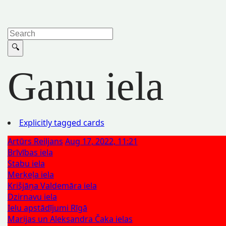
Ganu iela
Explicitly tagged cards
Artūrs Reiljans
Aug 17, 2022, 11:21
Brīvības iela
Stabu iela
Merķeļa iela
Krišjāņa Valdemāra iela
Dzirnavu iela
Ielu apstādījumi Rīgā
Marijas un Aleksandra Čaka ielas