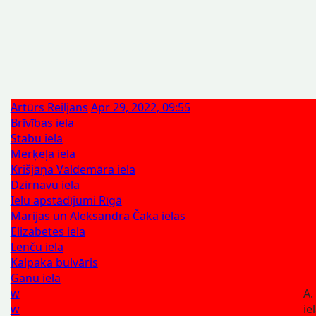
Artūrs Reiljans
Apr 29, 2022, 09:55
Brīvības iela
Stabu iela
Merķeļa iela
Krišjāņa Valdemāra iela
Dzirnavu iela
Ielu apstādījumi Rīgā
Marijas un Aleksandra Čaka ielas
Elizabetes iela
Lenču iela
Kalpaka bulvāris
Ganu iela
w
A.
w
ie