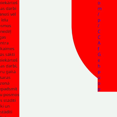
biekārtoš
o
as darbi
m
ānoti vēl
/
 ielu
p
osmos
/
nedēļ
C
gas
C
ntra
A
kaimes
f
lās sākti
G
biekārtoš
e
as darbi,
h
ru gaitā
p
saras
u
zonā
o
vpadsmit
p
lu posmos
ks stādīti
ki un
stādīti