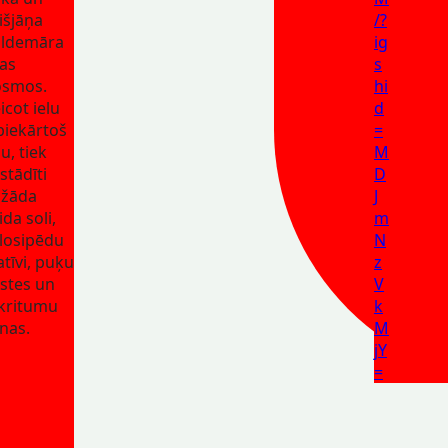
išjāņa
/?
ldemāra
ig
las
s
osmos.
hi
icot ielu
d
biekārtoš
=
u, tiek
M
stādīti
D
ažāda
J
ida soli,
m
losipēdu
N
atīvi, puķu
z
stes un
V
kritumu
k
nas.
M
jY
=