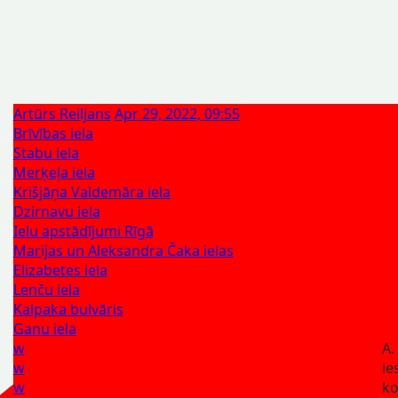
Artūrs Reiljans
Apr 29, 2022, 09:55
Brīvības iela
Stabu iela
Merķeļa iela
Krišjāņa Valdemāra iela
Dzirnavu iela
Ielu apstādījumi Rīgā
Marijas un Aleksandra Čaka ielas
Elizabetes iela
Lenču iela
Kalpaka bulvāris
Ganu iela
w
A.
w
ie
w
ko