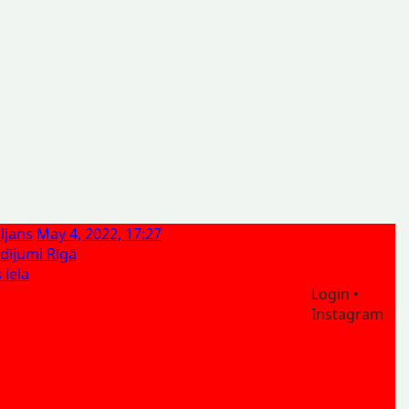
ljans
May 4, 2022, 17:27
ādījumi Rīgā
 iela
Login •
Instagram