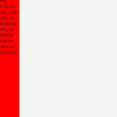
liņi,
kritumu
nas, puķu
stes un
losipēdu
tīvi, lai
lsētvidi
darītu
tāku un
tīkamāku