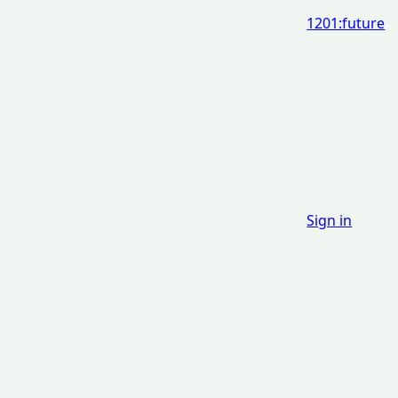
1201:future
Sign in