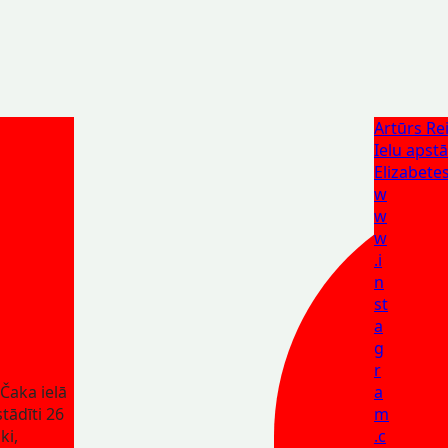
Artūrs Rei
Ielu apst
Elizabetes
w
w
w
.i
n
st
a
g
r
 Čaka ielā
a
stādīti 26
m
ki,
.c