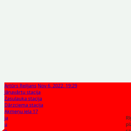
Artūrs Reiljans
Nov 6, 2022, 19:29
Jāņavārtu stacija
Zasulauka stacija
Dārzciema stacija
Akmeņu iela 17
ja
Rī
u
pl
n
sa