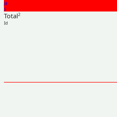
ja
s
Total
2
Id