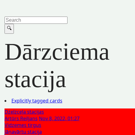
Dārzciema
stacija
Explicitly tagged cards
Dzelzceļa stacijas
Artūrs Reiljans
Nov 8, 2022, 01:27
Vidzemes tirgus
Jāņavārtu stacija