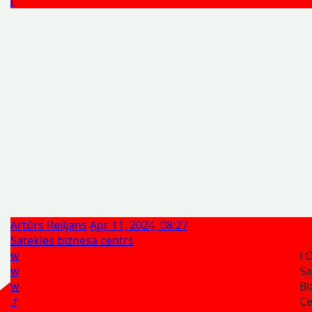
r
Artūrs Reiljans
Apr 11, 2024, 08:27
Satekles biznesa centrs
w
F
w
Sa
w
Bi
.f
Ce