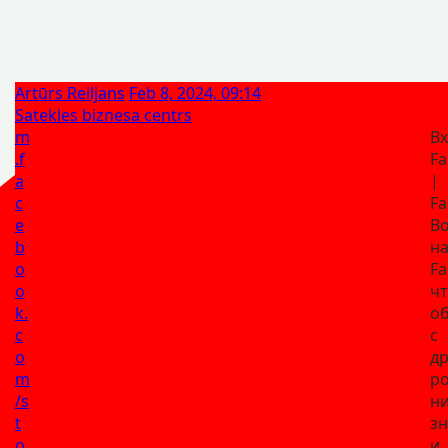
Artūrs Reiljans
Feb 8, 2024, 09:14
Satekles biznesa centrs
m
Вх
.f
Fa
a
|
c
Fa
e
В
b
н
o
Fa
o
ч
k.
о
c
с
o
др
m
ро
/s
ни
t
з
o
и.