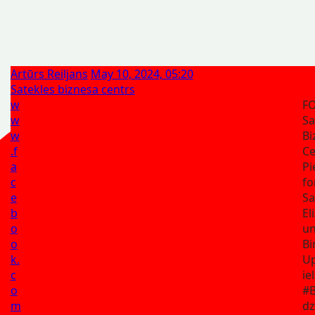
Artūrs Reiljans
May 10, 2024, 05:20
Satekles biznesa centrs
w
F
w
Sa
w
Bi
.f
Ce
a
Pi
c
f
e
Sa
b
El
o
un
o
Bi
k.
Up
c
ie
o
#B
m
dz