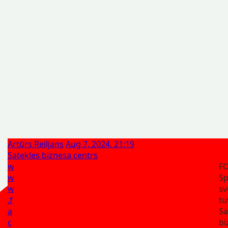
Artūrs Reiljans
Aug 7, 2024, 21:19
Satekles biznesa centrs
w
F
w
Sp
w
sv
.f
tu
a
Sa
c
bi