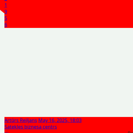
1
9
5
6
Artūrs Reiljans
May 16, 2025, 18:03
Satekles biznesa centrs