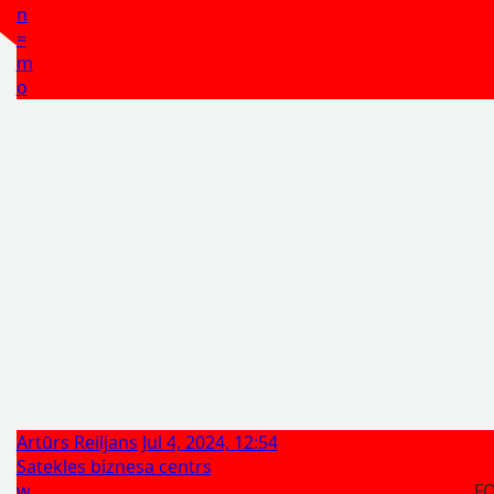
n
=
m
o
Artūrs Reiljans
Jul 4, 2024, 12:54
Satekles biznesa centrs
w
F