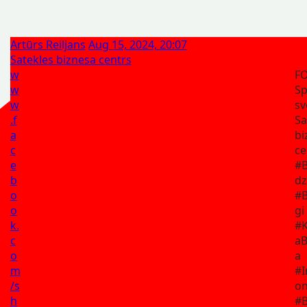
Artūrs Reiljans
Aug 15, 2024, 20:07
Satekles biznesa centrs
w
F
w
Sp
w
sv
.f
Sa
a
bi
c
ce
e
#B
b
dz
o
#B
o
gi
k.
#K
c
aB
o
a
m
#I
/s
on
h
#B