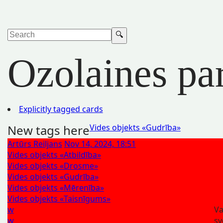
Ozolaines pa
Explicitly tagged cards
New tags here
Vides objekts «Gudrība»
Artūrs Reiljans
Nov 14, 2024, 18:51
Vides objekts «Atbildība»
Vides objekts «Drosme»
Vides objekts «Gudrība»
Vides objekts «Mērenība»
Vides objekts «Taisnīgums»
w
Va
w
sv