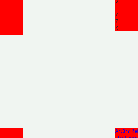
8
.
7
7
K
Artūrs Rei
Ozolaines