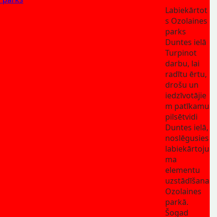
Labiekārtot
s Ozolaines
parks
Duntes ielā
Turpinot
darbu, lai
radītu ērtu,
drošu un
iedzīvotājie
m patīkamu
pilsētvidi
Duntes ielā,
noslēgusies
labiekārtoju
ma
elementu
uzstādīšana
Ozolaines
parkā.
Šogad