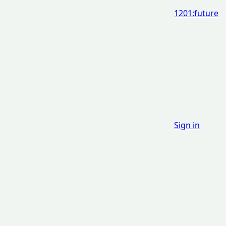
1201:future
Sign in