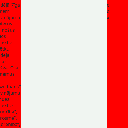
dēļā Rīga
o
aņem
c
vinājumu
x
piecus
zinošus
des
jektus
ētku
dēļā
gas
švaldība
ņēmusi
S
wedbank”
vinājumu
vides
jektus
udrība”,
rosme”,
ērenība”,