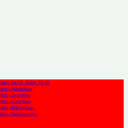
ljans
Jul 15, 2024, 18:16
ekts «Atbildība»
jekts «Drosme»
ekts «Gudrība»
ekts «Mērenība»
ekts «Taisnīgums»