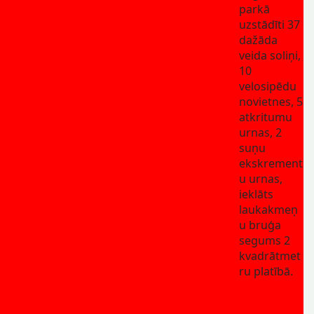
parkā
uzstādīti 37
dažāda
veida soliņi,
10
velosipēdu
novietnes, 5
atkritumu
urnas, 2
suņu
ekskrement
u urnas,
ieklāts
laukakmeņ
u bruģa
segums 2
kvadrātmet
ru platībā.