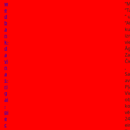
w
“M
e
“T
d
” 
b
“A
a
ku
n
iz
k-
vi
d
Āg
a
Za
vi
Či
n
,
a
S
s-
av
ri
Pļ
g
Vi
ai
ob
-
ko
pi
vē
e
24
c
ei