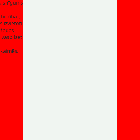
aisnīgums
tbildība”,
s izvietoti
žādās
lvaspilsēt
kaimēs.