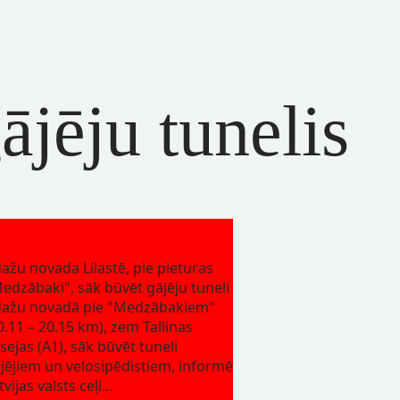
jēju tunelis
ažu novada Lilastē, pie pieturas
edzābaki", sāk būvēt gājēju tuneli
ažu novadā pie "Medzābakiem"
0.11 – 20.15 km), zem Tallinas
sejas (A1), sāk būvēt tuneli
jējiem un velosipēdistiem, informē
tvijas valsts ceļi…