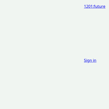
1201:future
Sign in