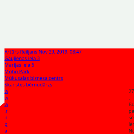
Artūrs Reiljans
Nov 29, 2019, 08:47
Gaujienas iela 3
Marijas iela 6
Moho Park
Mūkusalas biznesa centrs
Skanstes bērnudārzs
w
27
w
.
w
Bū
.r
p
d
sē
p
l
a
No