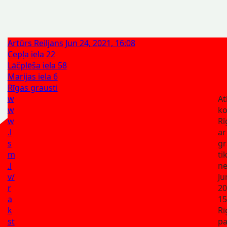
Artūrs Reiljans
Jun 24, 2021, 16:08
Cepļa iela 22
Lāčplēša iela 58
Marijas iela 6
Rīgas grausti
w
At
w
ko
w
Rī
.l
ar
s
gr
m
ti
.l
ne
v/
Ju
r
20
a
15
k
Rī
st
pa