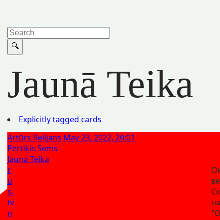
Jaunā Teika
Explicitly tagged cards
Artūrs Reiljans
May 23, 2022, 20:01
Pērtiķis Sems
Jaunā Teika
r
О
u
ве
s.
С
tv
на
n
"