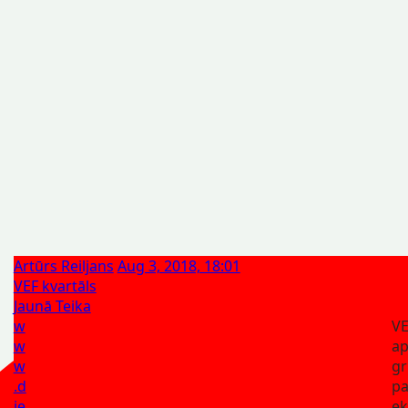
Artūrs Reiljans
Aug 3, 2018, 18:01
VEF kvartāls
Jaunā Teika
w
VE
w
a
w
gr
.d
pa
ie
e