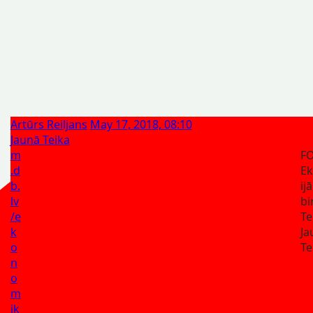
Artūrs Reiljans
May 17, 2018, 08:10
Jaunā Teika
m
F
.d
Ek
b.
ij
lv
bi
/e
Te
k
Ja
o
Te
n
o
m
ik