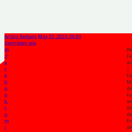
Artūrs Reiljans
May 10, 2023, 06:43
Ģertrūdes iela
m
Be
.f
Fa
a
a
c
|
e
Fa
b
M
o
di
o
Fa
k.
an
c
di
o
de
m
Fr
/
de