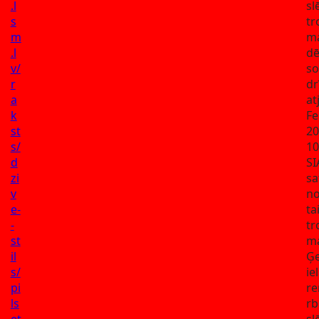
.l
sl
s
tr
m
ma
.l
dē
v/
so
r
dr
a
at
k
Fe
st
20
s/
10
d
SI
zi
sa
v
no
e-
ta
-
tr
st
ma
il
Ģe
s/
ie
pi
r
ls
rb
et
sl