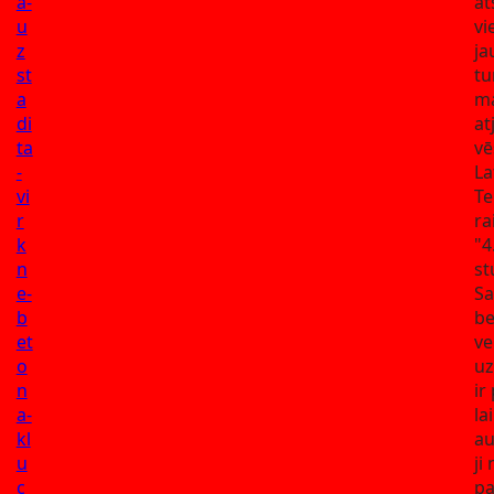
a-
at
u
vi
z
ja
st
tu
a
ma
di
at
ta
vē
-
La
vi
Te
r
ra
k
"4
n
st
e-
Sa
b
be
et
ve
o
u
n
ir
a-
lai
kl
au
u
ji
c
pa