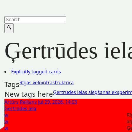
Ģertrūdes iel
Explicitly tagged cards
Tags
Rīgas veloinfrastruktūra
New tags here
Ģertrūdes ielas slēgšanas eksperim
Artūrs Reiljans
Jul 29, 2026, 14:03
Ģertrūdes iela
w
Rī
w
at
w
Ģe