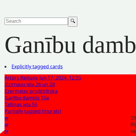
Ganību damb
Explicitly tagged cards
Artūrs Reiljans
Jun 17, 2024, 12:35
Dzirnavu iela 26 un 28
Ezermalas privātklīnika
Ganību dambis 10a
Tallinas iela 56
Partially tagged (murals)
w
29
w
Rī
w
va