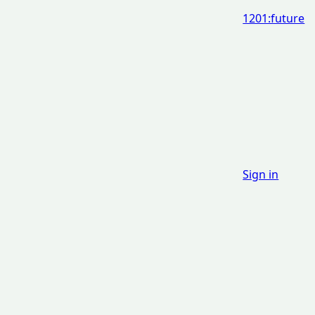
1201:future
Sign in