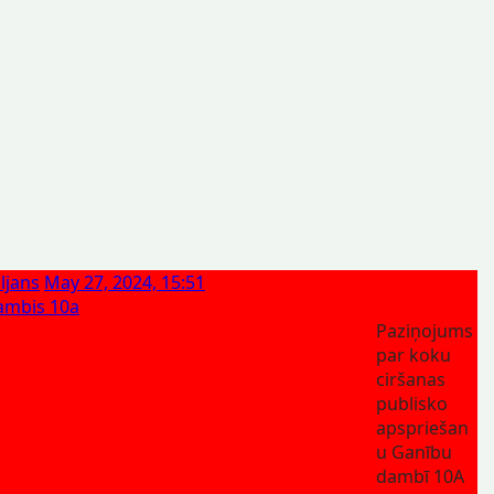
ljans
May 27, 2024, 15:51
ambis 10a
Paziņojums
par koku
ciršanas
publisko
apspriešan
u Ganību
dambī 10A