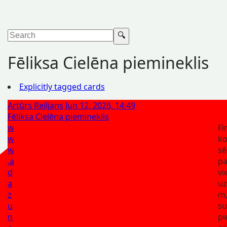
Fēliksa Cielēna piemineklis
Explicitly tagged cards
Artūrs Reiljans
Jun 12, 2026, 14:49
Fēliksa Cielēna piemineklis
w
Fi
w
ko
w
sē
.a
pa
d
vi
a
uz
z
m,
u
su
n
pi