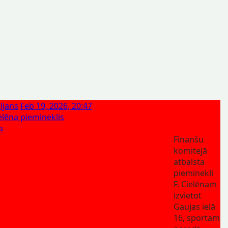
ljans
Feb 19, 2026, 20:47
ielēna piemineklis
a
Finanšu
komitejā
atbalsta
pieminekli
F. Cielēnam
izvietot
Gaujas ielā
16, sportam