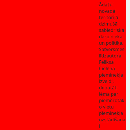
Ādažu
novada
teritorijā
dzimušā
sabiedriskā
darbinieka
un politiķa,
Satversmes
līdzautora
Fēliksa
Cielēna
pieminekļa
izveidi,
deputāti
lēma par
piemērotāk
o vietu
pieminekļa
uzstādīšana
i