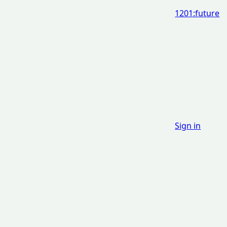
1201:future
Sign in