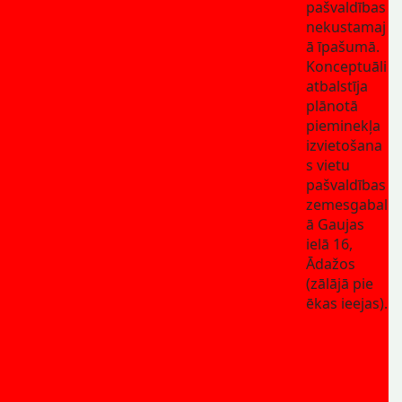
pašvaldības
nekustamaj
ā īpašumā.
Konceptuāli
atbalstīja
plānotā
pieminekļa
izvietošana
s vietu
pašvaldības
zemesgabal
ā Gaujas
ielā 16,
Ādažos
(zālājā pie
ēkas ieejas).