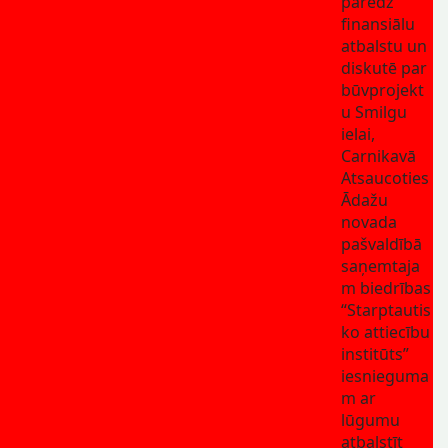
paredz
finansiālu
atbalstu un
diskutē par
būvprojekt
u Smilgu
ielai,
Carnikavā
Atsaucoties
Ādažu
novada
pašvaldībā
saņemtaja
m biedrības
“Starptautis
ko attiecību
institūts”
iesnieguma
m ar
lūgumu
atbalstīt