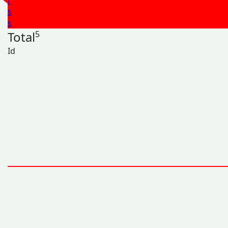
r
s
s
Total
5
Id