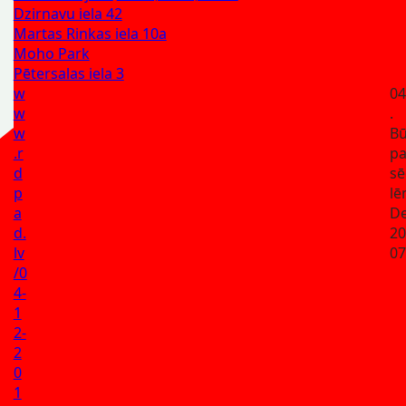
Dzirnavu iela 42
Martas Rinkas iela 10a
Moho Park
Pētersalas iela 3
w
04
w
.
w
Bū
.r
p
d
sē
p
l
a
De
d.
20
lv
07
/0
4-
1
2-
2
0
1