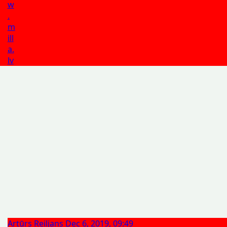
w
.
m
ill
a.
lv
Artūrs Reiljans
Dec 6, 2019, 09:49