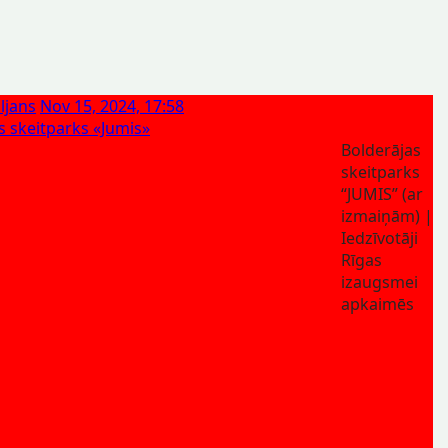
ljans
Nov 15, 2024, 17:58
s skeitparks «Jumis»
Bolderājas
skeitparks
“JUMIS” (ar
izmaiņām) |
Iedzīvotāji
Rīgas
izaugsmei
apkaimēs