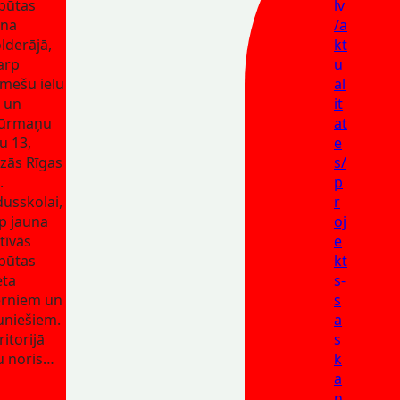
pūtas
lv
ona
/a
lderājā,
kt
arp
u
mešu ielu
al
 un
it
tūrmaņu
at
lu 13,
e
dzās Rīgas
s/
.
p
dusskolai,
r
p jauna
oj
tīvās
e
pūtas
kt
eta
s-
rniem un
s
uniešiem.
a
ritorijā
s
u noris…
k
a
n