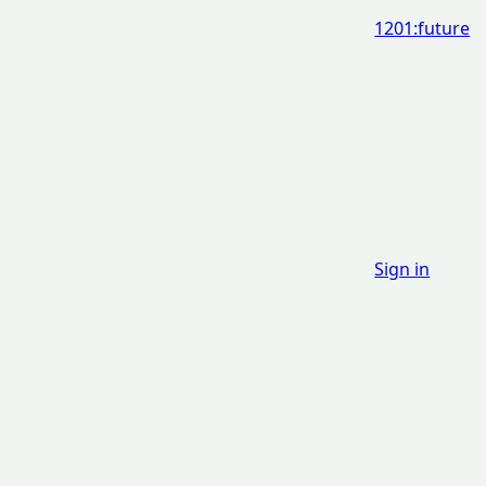
1201:future
Sign in