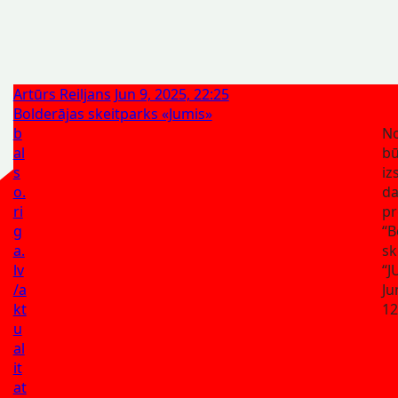
Artūrs Reiljans
Jun 9, 2025, 22:25
Bolderājas skeitparks «Jumis»
b
No
al
bū
s
iz
o.
da
ri
pr
g
“B
a.
sk
lv
“J
/a
Ju
kt
12
u
al
it
at