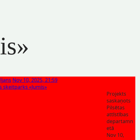
is»
ljans
Nov 10, 2025, 21:59
s skeitparks «Jumis»
Projekts
saskaņots
Pilsētas
attīstības
departamn
etā
Nov 10,