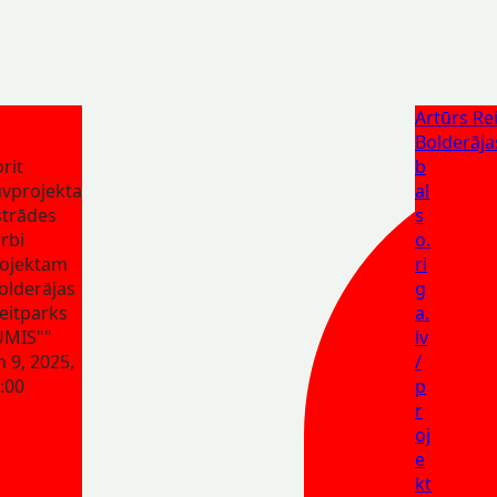
Artūrs Rei
Bolderāja
rit
b
vprojekta
al
strādes
s
rbi
o.
ojektam
ri
olderājas
g
eitparks
a.
UMIS""
lv
n 9, 2025,
/
:00
p
r
oj
e
kt