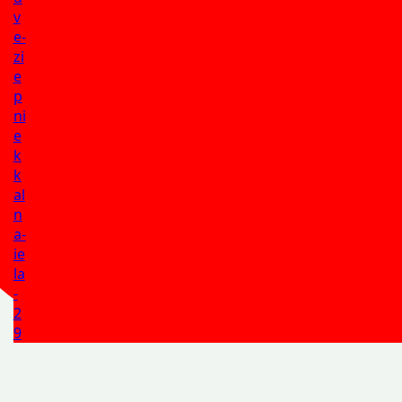
v
e-
zi
e
p
ni
e
k
k
al
n
a-
ie
la
-
2
9