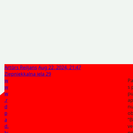
Artūrs Reiljans
Aug 22, 2024, 21:47
Ziepniekkalna iela 29
w
Pa
w
s 
w
pu
.r
ap
d
n
p
ob
a
“B
d.
ve
lv
no