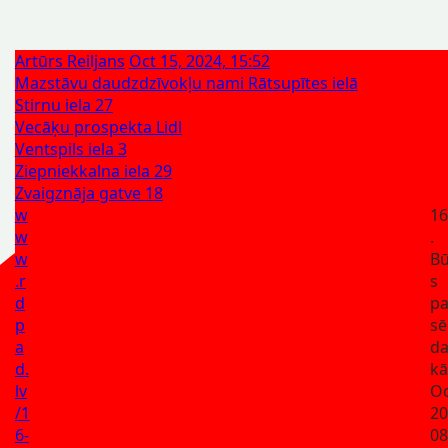
Artūrs Reiljans
Oct 15, 2024, 15:52
Mazstāvu daudzdzīvokļu nami Rātsupītes ielā
Stirnu iela 27
Vecāķu prospekta Lidl
Ventspils iela 3
Ziepniekkalna iela 29
Zvaigznāja gatve 18
w
16
w
.
w
Bū
.r
s
d
p
p
sē
a
da
d.
kā
lv
Oc
/1
20
6-
08