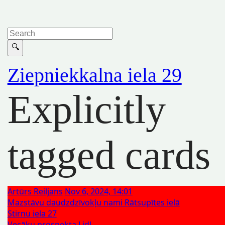
Ziepniekkalna iela 29
Explicitly
tagged cards
Artūrs Reiljans
Nov 6, 2024, 14:01
Mazstāvu daudzdzīvokļu nami Rātsupītes ielā
Stirnu iela 27
Vecāķu prospekta Lidl