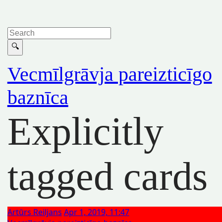
Vecmīlgrāvja pareizticīgo
baznīca
Explicitly
tagged cards
Artūrs Reiljans
Apr 1, 2019, 11:47