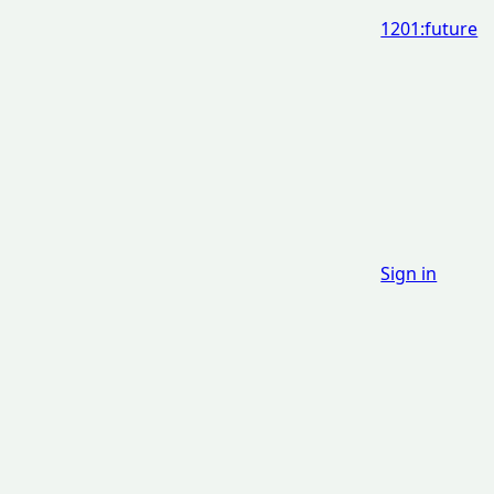
1201:future
Sign in