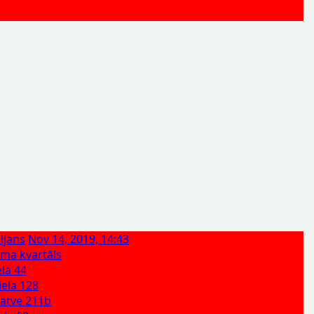
ljans
Nov 14, 2019, 14:43
ma kvartāls
ela 44
iela 128
gatve 211b