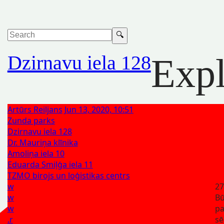
Dzirnavu iela 128
Expl
Artūrs Reiljans
Jun 13, 2020, 10:51
Zunda parks
Dzirnavu iela 128
Dr. Mauriņa klīnika
Amoliņa iela 10
Eduarda Smiļģa iela 11
TZMO birojs un loģistikas centrs
w
27
w
Bū
w
p
.r
sē