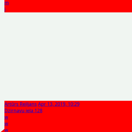
m
i
Artūrs Reiljans
Apr 13, 2019, 10:29
Dzirnavu iela 128
w
w
w