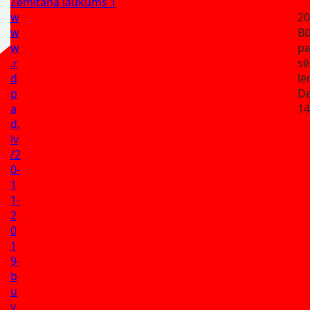
Zemitāna laukums 1
w
20
w
Bū
w
p
.r
sē
d
l
p
De
a
14
d.
lv
/2
0-
1
1-
2
0
1
9-
b
u
v