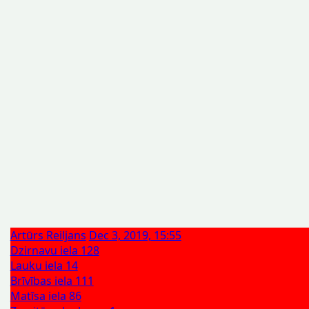
Artūrs Reiljans
Dec 3, 2019, 15:55
Dzirnavu iela 128
Lauku iela 14
Brīvības iela 111
Matīsa iela 86