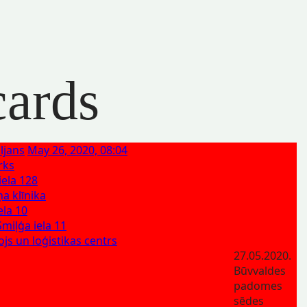
cards
ljans
May 26, 2020, 08:04
rks
iela 128
ņa klīnika
ela 10
miļģa iela 11
js un loģistikas centrs
27.05.2020.
Būvvaldes
padomes
sēdes