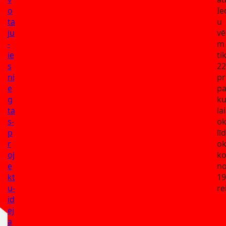
o
Ie
ta
u
ju
vē
-
m
ie
ti
s
22
ni
pr
e
pa
g
ku
ta
la
s-
ok
p
lī
r
ok
oj
k
e
no
kt
19
u-
re
id
ej
a