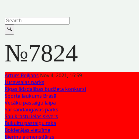
№7824
Artūrs Reiljans
Nov 4, 2021, 16:59
Lucavsalas parks
Rīgas līdzdalības budžeta konkursi
Sporta laukums Brasā
Vecāķu pastaigu laipa
Sarkandaugavas parks
Saulkrastu ielas skvērs
Bukultu pastaigu taka
Bolderājas vietzīme
Bieriņu akmensdārzs