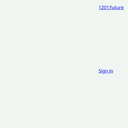
1201:future
Sign in