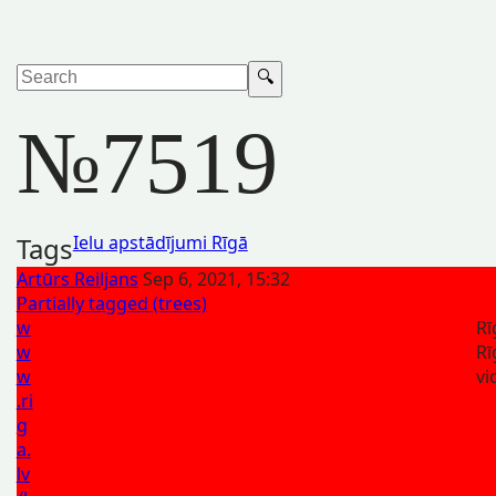
№7519
Tags
Ielu apstādījumi Rīgā
Artūrs Reiljans
Sep 6, 2021, 15:32
Partially tagged (trees)
w
Rī
w
Rī
w
vi
.ri
g
a.
lv