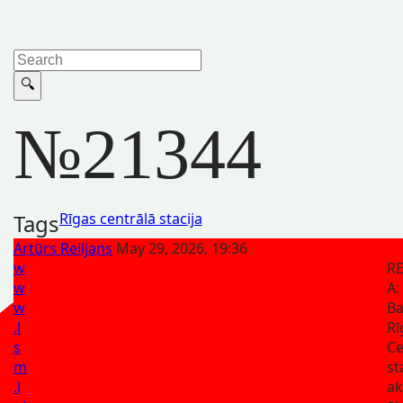
№21344
Tags
Rīgas centrālā stacija
Artūrs Reiljans
May 29, 2026, 19:36
w
R
w
A:
w
Ba
.l
Rī
s
Ce
m
st
.l
ak