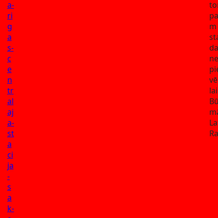
a-
t
ri
pa
g
m 
a
st
s-
da
c
n
e
pi
n
vē
tr
la
al
Bū
aj
mā
a-
La
st
Ra
a
ci
ja
-
s
a
k-