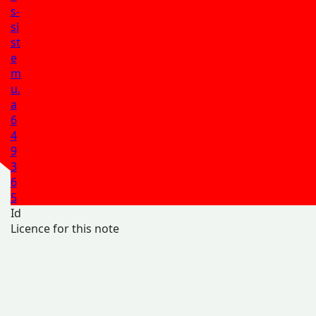
s-
si
st
e
m
u.
a
6
4
9
3
6
5
Id
Licence for this note