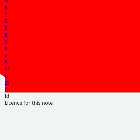
ij
a
s-
s
e
d
e
s-
le
m
u
m
i
Id
Licence for this note