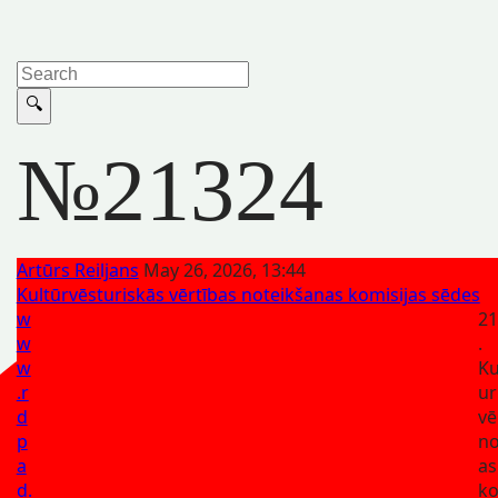
№21324
Artūrs Reiljans
May 26, 2026, 13:44
Kultūrvēsturiskās vērtības noteikšanas komisijas sēdes
w
21
w
.
w
Ku
.r
ur
d
vē
p
no
a
as
d.
ko