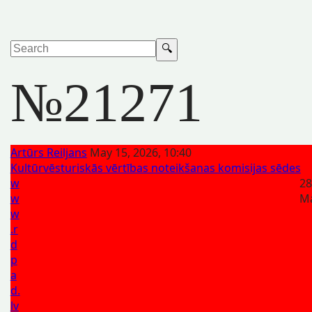
№21271
Artūrs Reiljans
May 15, 2026, 10:40
Kultūrvēsturiskās vērtības noteikšanas komisijas sēdes
w
28
w
Ma
w
.r
d
p
a
d.
lv