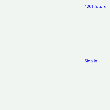
1201:future
Sign in