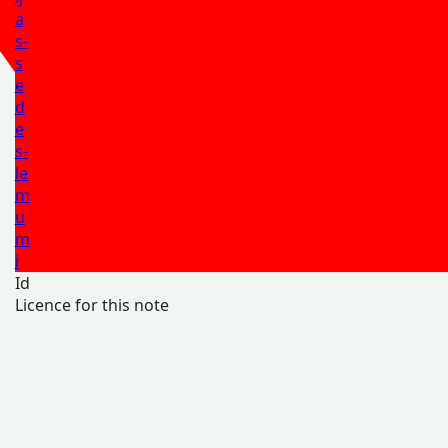
a
s-
s
e
d
e
s-
le
m
u
m
i
Id
Licence for this note