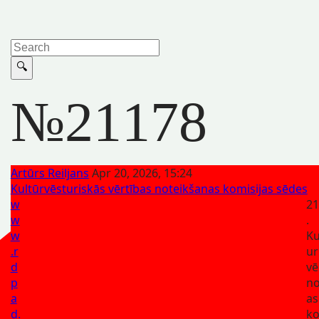
№21178
Artūrs Reiljans
Apr 20, 2026, 15:24
Kultūrvēsturiskās vērtības noteikšanas komisijas sēdes
w
21
w
.
w
Ku
.r
ur
d
vē
p
no
a
as
d.
ko