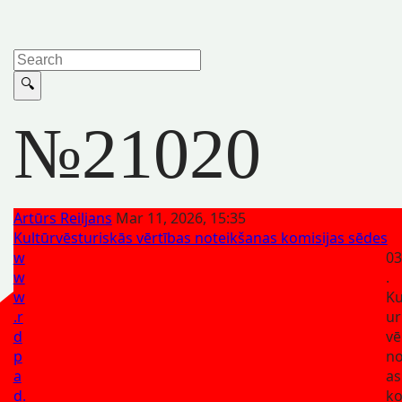
№21020
Artūrs Reiljans
Mar 11, 2026, 15:35
Kultūrvēsturiskās vērtības noteikšanas komisijas sēdes
w
03
w
.
w
Ku
.r
ur
d
vē
p
no
a
as
d.
ko