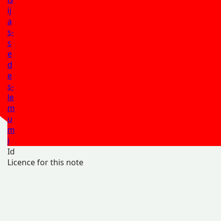
ij
a
s-
s
e
d
e
s-
le
m
u
m
i
Id
Licence for this note