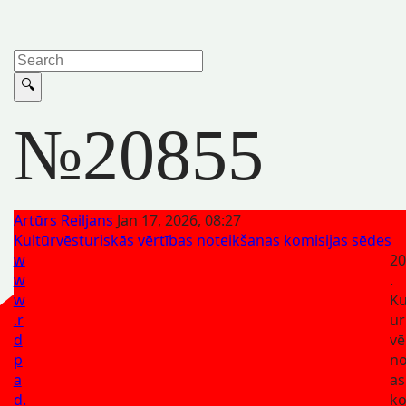
№20855
Artūrs Reiljans
Jan 17, 2026, 08:27
Kultūrvēsturiskās vērtības noteikšanas komisijas sēdes
w
20
w
.
w
Ku
.r
ur
d
vē
p
no
a
as
d.
ko