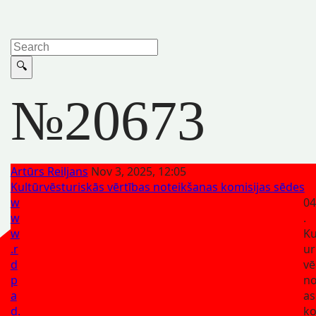
№20673
Artūrs Reiljans
Nov 3, 2025, 12:05
Kultūrvēsturiskās vērtības noteikšanas komisijas sēdes
w
04
w
.
w
Ku
.r
ur
d
vē
p
no
a
as
d.
ko