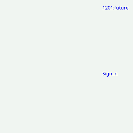
1201:future
Sign in