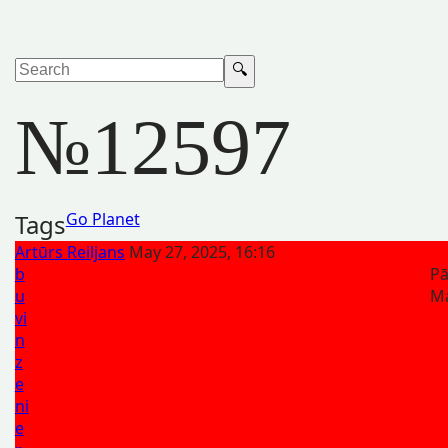
№12597
Tags
Go Planet
Artūrs Reiljans
May 27, 2025, 16:16
b
Pā
u
Ma
vi
n
z
e
ni
e